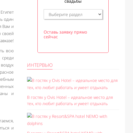
свадьбы
 Египет
ть один
я Вам и
Оставь заявку прямо
я своей
сейчас
авказе!
еть всю
и среди
ИНТЕРВЬЮ
 воздух
красное
шебным
лненных
даны и
В гостях у Ovis Hotel – идеальное место для
тех, кто любит работать и умеет отдыхать
аемся,
иться и