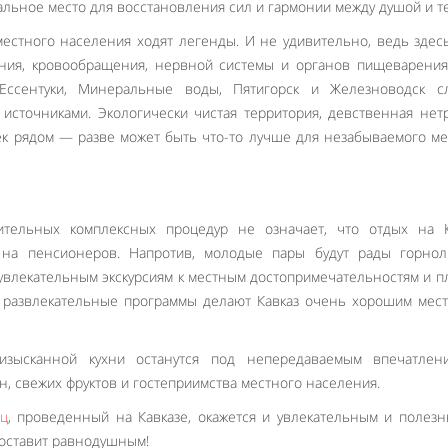
еальное место для восстановления сил и гармонии между душой и т
естного населения ходят легенды. И не удивительно, ведь здес
ния, кровообращения, нервной системы и органов пищеварения
 Ессентуки, Минеральные воды, Пятигорск и Железноводск сл
сточниками. Экологически чистая территория, девственная нет
к рядом — разве может быть что-то лучше для незабываемого м
ительных комплексных процедур не означает, что отдых на К
 на пенсионеров. Напротив, молодые пары будут рады горно
 увлекательным экскурсиям к местным достопримечательностям и п
 развлекательные программы делают Кавказ очень хорошим мес
изысканной кухни останутся под непередаваемым впечатлен
н, свежих фруктов и гостеприимства местного населения.
ц
, проведенный на Кавказе, окажется и увлекательным и полез
 оставит равнодушным!