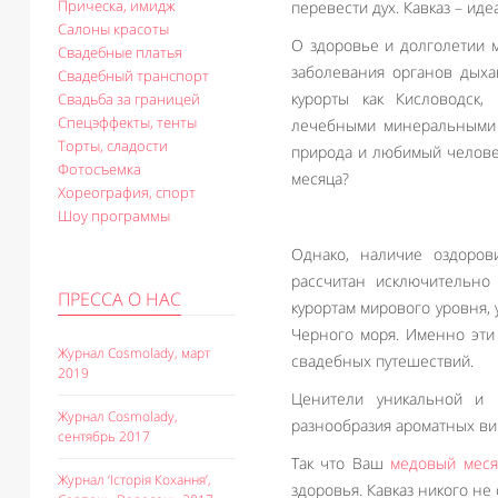
Прическа, имидж
перевести дух. Кавказ – ид
Салоны красоты
О здоровье и долголетии м
Свадебные платья
заболевания органов дыха
Свадебный транспорт
курорты как Кисловодск,
Свадьба за границей
Спецэффекты, тенты
лечебными минеральными и
Торты, сладости
природа и любимый челове
Фотосъемка
месяца?
Хореография, спорт
Шоу программы
Однако, наличие оздоров
рассчитан исключительно
ПРЕССА О НАС
курортам мирового уровня,
Черного моря. Именно эти
Журнал Cosmolady, март
свадебных путешествий.
2019
Ценители уникальной и 
Журнал Cosmolady,
разнообразия ароматных ви
сентябрь 2017
Так что Ваш
медовый меся
Журнал ‘Історія Кохання’,
здоровья. Кавказ никого не