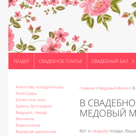
ТЕНДЕР
СВАДЕБНОЕ ПЛАТЬЕ
СВАДЕБНЫЙ БАЛ
Агентства, координаторы
Главная
>
Медовый Месяц
>
В
Аксессуары
В СВАДЕБНО
Банкетные залы
Букеты, бутоньерки
МЕДОВЫЙ М
Ведущие, тамада
Венчание
Видеосъемка
Вот и
свадьба
позади, Ваша
Выездная церемония