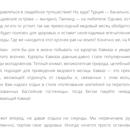
равляться в свадебное путешествие! Но, куда? Турция — банально,
дивские острова — вычурно, Таиланд — на любителя. Однако, ес
д ли кто-то устоит, так как превосходный медовый месяц обойдетс
 будет полезен для здоровья, и оставит неизгладимые впечатлени
оды. Где же находится этот кусочек рая на земле? Конечно же, на К
язан хотя бы раз в жизни побывать на курортах Кавказа и увид
плато воочию. Курорты Кавказа давным-давно стали популярным
реди молодоженов. Теплый климат, великолепная природа, целебный
о подходят для проведения медового месяца. Кавказ — это пре
и, желающей отдохнуть от свадьбы и, связанных с этим вол
ли Вам надоел отдых в стиле «потягивание коктейлей на перепо
рованных бассейнов гостиницы», тогда бегом пакуйте чемо
ивающий Кавказ!
жит вперед, не давая отдыха ни секунды. Мы нервничаем, руг
ственно, портим свое здоровье. Иногда хочется просто останов