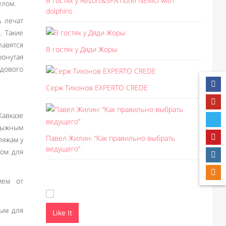
В гостях у Resort&SPA hotel NEMO with
елом.
dolphins
ь лечат
. Такие
авятся
В гостях у Дяди Жоры
ронутая
едового
Серж Тихонов EXPERTO CREDE
авказе
лыжным
Павел Жилин: “Как правильно выбрать
ляжам у
ведущего”
том для
ием от
ным для
Like It
Like I