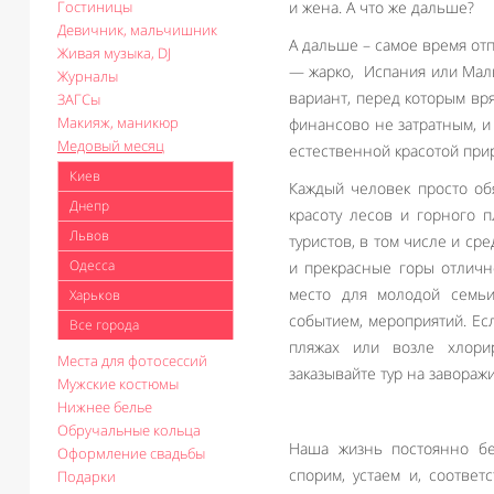
Гостиницы
и жена. А что же дальше?
Девичник, мальчишник
А дальше – самое время отп
Живая музыка, DJ
— жарко, Испания или Маль
Журналы
вариант, перед которым вря
ЗАГСы
Макияж, маникюр
финансово не затратным, и
Медовый месяц
естественной красотой прир
Киев
Каждый человек просто об
Днепр
красоту лесов и горного 
Львов
туристов, в том числе и с
Одесса
и прекрасные горы отличн
место для молодой семь
Харьков
событием, мероприятий. Ес
Все города
пляжах или возле хлори
Места для фотосессий
заказывайте тур на завораж
Мужские костюмы
Нижнее белье
Обручальные кольца
Наша жизнь постоянно бе
Оформление свадьбы
спорим, устаем и, соответ
Подарки