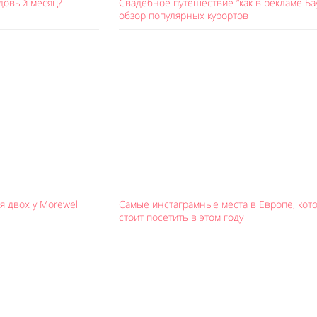
едовый месяц?
Свадебное путешествие “как в рекламе Бау
обзор популярных курортов
 двох у Morewell
Самые инстаграмные места в Европе, кот
стоит посетить в этом году