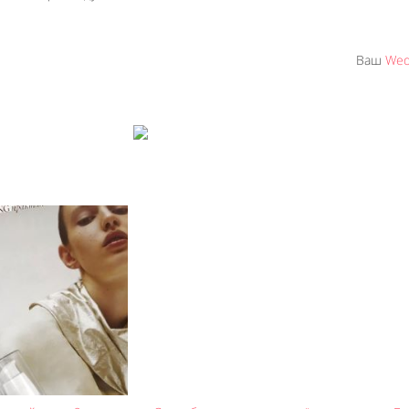
Ваш
Wed
Like It