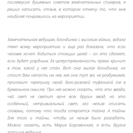
послевкусия душевных советов замечательных спикеров, я
решил написать отзыв, в котором отмечу то, что мне
наиболее понравилось на мероприятии.
Замечательная ведущая, блондинка с высоким айкью, задала
темп всему мероприятию и еще раз доказала, что если
человек хочет добиться стоящих целей – он это сделает,
если будет усердным. Ее целеустремленность прямо кричит
в том, какой у нее стан. Вот она милая блондинка, но
стоит Вам напасть на нее, как она тут же, не раздумывая,
проломит черепушку своей бело-розовой туфелькой (не в
буквальном смысле). Про нее можно сказать, что это звезда,
чей свет не светит ярче всех других звезд, но это
особенный, нетривиальный свет, его нельзя описать
словами, потому что тогда откроется тайна. А тайны
для того и тайны, чтобы их нельзя было разгадать.
Можно сказать, есть Мария Боровенская, а есть другие
хорошие ведущие.