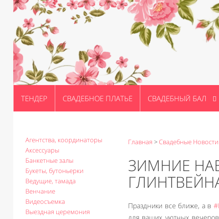
ТЕНДЕР
СВАДЕБНОЕ ПЛАТЬЕ
СВАДЕБНЫЙ БАЛ
Агентства, координаторы
Главная
>
Свадебные Новости
Аксессуары
ЗИМНИЕ НА
Банкетные залы
Букеты, бутоньерки
ГЛИНТВЕЙН
Ведущие, тамада
Венчание
Видеосъемка
Праздники все ближе, а в
#
Выездная церемония
для ваших уютных вечеров