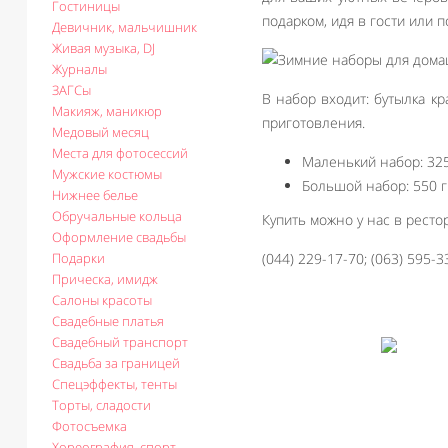
Гостиницы
подарком, идя в гости или п
Девичник, мальчишник
Живая музыка, DJ
Журналы
ЗАГСы
В набор входит: бутылка к
Макияж, маникюр
приготовления.
Медовый месяц
Места для фотосессий
Маленький набор: 325
Мужские костюмы
Большой набор: 550 г
Нижнее белье
Обручальные кольца
Купить можно у нас в рест
Оформление свадьбы
Подарки
(044) 229-17-70; (063) 595-3
Прическа, имидж
Салоны красоты
Свадебные платья
Свадебный транспорт
Свадьба за границей
Спецэффекты, тенты
Торты, сладости
Фотосъемка
Хореография, спорт