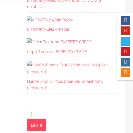
В гостях у Resort&SPA hotel NEMO with
dolphins
В гостях у Дяди Жоры
Серж Тихонов EXPERTO CREDE
Павел Жилин: “Как правильно выбрать
ведущего”
Like It
Like I