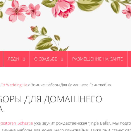
ЛЕДИ
О СВАДЬБЕ
РАЗМЕЩЕНИЕ НА САЙТЕ
 От Wedding.ua
>
Зимние Наборы Для Домашнего Глинтвейна
БОРЫ ДЛЯ ДОМАШНЕГО
А
Restoran_Schastie
уже звучит рождественская “Jingle Bells”. Мы подг
 зимние наборы для домашнего глинтвейна. Также они станут о