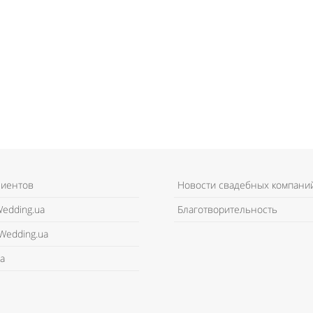
лиентов
Новости свадебных компани
edding.ua
Благотворительность
Wedding.ua
а