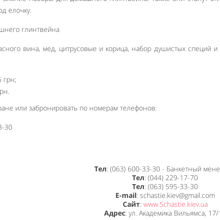
од елочку.
расного вина, мед, цитрусовые и корица, набор душистых специй и
 грн;
рн.
оране или забронировать по номерам телефонов:
3-30
Тел
: (063) 600-33-30 - Банкетный мен
Тел
: (044) 229-17-70
Тел
: (063) 595-33-30
E-mail
: schastie.kiev@gmail.com
Сайт
:
www.Schastie.kiev.ua
Адрес
: ул. Академика Вильямса, 17/