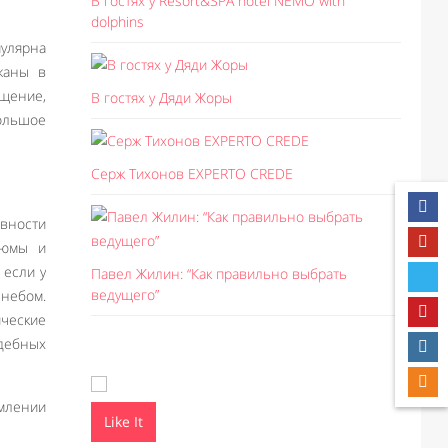
В гостях у Resort&SPA hotel NEMO with
dolphins
пулярна
жаны в
ещение,
В гостях у Дяди Жоры
ольшое
Серж Тихонов EXPERTO CREDE
ивности
тюмы и
 если у
Павел Жилин: “Как правильно выбрать
ведущего”
 небом.
ические
адебных
млении
Like It
Like I