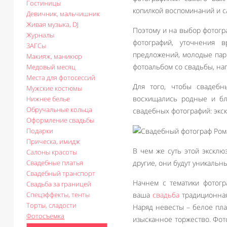
Гостиницы
копилкой воспоминаний и 
Девичник, мальчишник
Живая музыка, DJ
Поэтому и на выбор фотогр
Журналы
фотографий, уточнения в
ЗАГСы
предложений, молодые пар
Макияж, маникюр
фотоальбом со свадьбы, на
Медовый месяц
Места для фотосессий
Для того, чтобы свадебн
Мужские костюмы
восхищались родные и бл
Нижнее белье
Обручальные кольца
свадебных фотографий: экскл
Оформление свадьбы
Подарки
Прическа, имидж
В чем же суть этой эксклю
Салоны красоты
Свадебные платья
другие, они будут уникаль
Свадебный транспорт
Начнем с тематики фотогр
Свадьба за границей
Спецэффекты, тенты
ваша
свадьба
традиционная
Торты, сладости
Наряд невесты – белое пла
Фотосъемка
изысканное торжество. Фот