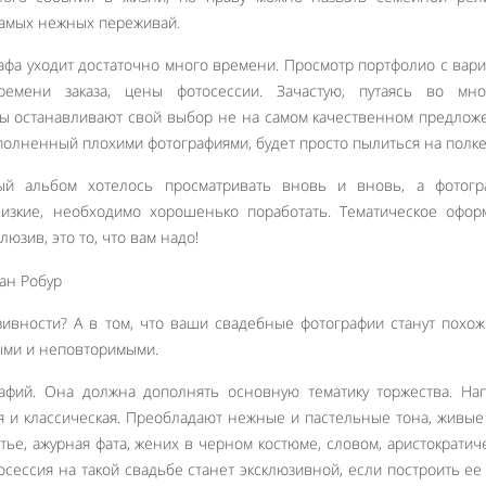
самых нежных переживай.
афа уходит достаточно много времени. Просмотр портфолио с вар
ремени заказа, цены фотосессии. Зачастую, путаясь во мно
ы останавливают свой выбор не на самом качественном предлож
полненный плохими фотографиями, будет просто пылиться на полке
ый альбом хотелось просматривать вновь и вновь, а фотогр
изкие, необходимо хорошенько поработать. Тематическое офор
юзив, это то, что вам надо!
зивности? А в том, что ваши свадебные фотографии станут похо
ными и неповторимыми.
афий. Она должна дополнять основную тематику торжества. На
 и классическая. Преобладают нежные и пастельные тона, живые
тье, ажурная фата, жених в черном костюме, словом, аристократич
осессия на такой свадьбе станет эксклюзивной, если построить ее