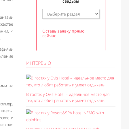
свадьбы
иантами
жестве
ении. И
Оставь заявку прямо
сейчас
.
афиями
мление
ИНТЕРВЬЮ
жими на
В гостях у Ovis Hotel – идеальное место для
тех, кто любит работать и умеет отдыхать
пример,
 цветы.
еское и
 исходя