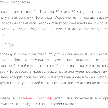
сти и благородства.
ссия на ретро-свадьбе. Тематика 50-х или 60-х годов очень по
разгуляться фантазии фотографа. Особенно если наряды выдер
и, основным элементом которых станет ретро-автомобиль или пом
еку 70-х годов, будут очень необычными и произведут б
ей.
свадьбу в украинском стиле, то для оригинальности и эксклюз
, очень большие возможности. Украинские национальные кос
залог необычной и успешной свадебной фотосессии! А еще лучше,
вести фотосессию в краеведческом парке или музее под открытым
н весь колорит прошлых эпох и представлены культурные и истор
 детали помогут Вам добиться максимальной эксклюзивности св
ровать, а
свадебный фотограф
учтет Ваши пожелания в офор
Like It
 таки, это Ваш праздник и Ваши воспоминания!