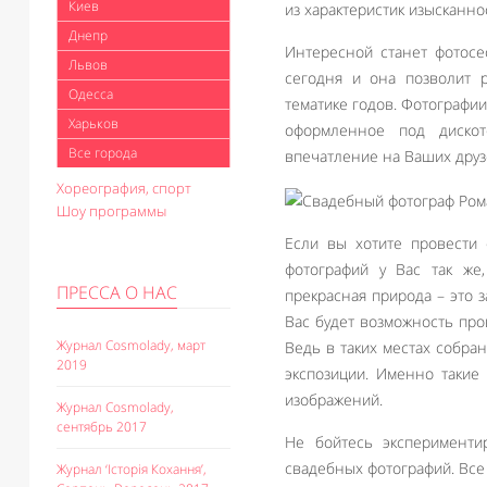
Киев
из характеристик изысканно
Днепр
Интересной станет фотосе
Львов
сегодня и она позволит 
Одесса
тематике годов. Фотографи
Харьков
оформленное под дискот
Все города
впечатление на Ваших друз
Хореография, спорт
Шоу программы
Если вы хотите провести 
фотографий у Вас так же
ПРЕССА О НАС
прекрасная природа – это 
Вас будет возможность про
Журнал Cosmolady, март
Ведь в таких местах собра
2019
экспозиции. Именно такие
изображений.
Журнал Cosmolady,
сентябрь 2017
Не бойтесь эксперименти
свадебных фотографий. Все
Журнал ‘Історія Кохання’,