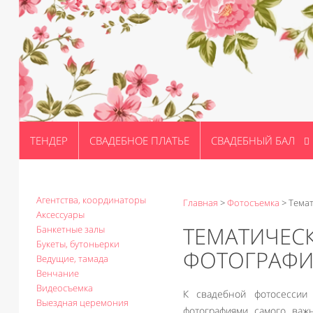
ТЕНДЕР
СВАДЕБНОЕ ПЛАТЬЕ
СВАДЕБНЫЙ БАЛ
Агентства, координаторы
Главная
>
Фотосъемка
>
Тема
Аксессуары
ТЕМАТИЧЕС
Банкетные залы
Букеты, бутоньерки
ФОТОГРАФИ
Ведущие, тамада
Венчание
Видеосъемка
К свадебной фотосессии
Выездная церемония
фотографиями самого важ