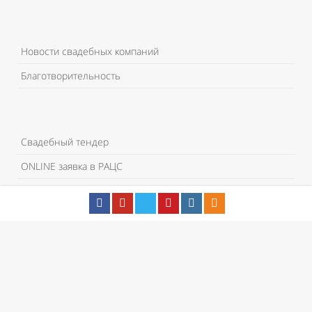
Новости свадебных компаний
Благотворительность
Свадебный тендер
ONLINE заявка в РАЦС
#Лайфхак
© 2008-2020 Wedding.ua - Ключ к сказочной свадьбе.
Стиль,
оформление, дизайн и содержание являются объектами
авторского права и охраняются законом.
Перепечатка и иное