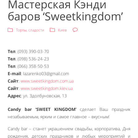
Мастерская Кэнди
баров ‘Sweetkingdom’
Торты, сладости
Киев
Тел
: (093) 390-03-70
Тел
: (098) 536-24-23
Тел
: (066) 358-50-53
E-mail
: lazarenko03@gmail.com
Сайт
:
www.sweetkingdom.com.ua
Сайт
:
www.sweetkingdom.kiev.ua
Адрес
: ул. Здолбуновская, 13
Candy bar ‘SWEET KINGDOM’
сделает Ваш праздник
незабываемым, ярким и самое главное – вкусным!
Candy bar – станет украшением свадьбы, корпоратива, Дня
рождения, детских праздников и любых мероприятий и