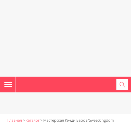
TOGGLE
NAVIGATION
Главная
>
Каталог
>
Мастерская Кэнди Баров ‘Sweetkingdom’