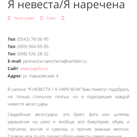
Я невеста/Я наречена
Аксессуары
Сумы
Тел
: (0542) 78-06-95
Тел
: (099) 904-09-05
Тел
: (098) 526-28-32
E-mail
: yanevesta-narechena@rambler.ru
Сайт
:
www.papilio.ru
Адрес
: ул. Харьковская, 4
В салоне “Я НЕВЕСТА / Я НАРЕЧЕНА” Вам помогут подобрать
не только стильное платье, но и подходящие каждой
невесте аксессуары.
Свадебные аксессуары- это букет, фата или шляпка,
украшения на шею и вообще вся бижутерия, обувь и
перчатки, зонтик и сумочка, и прочие важные мелочи.
Словом, все то,что делает образ невесты завершенным.