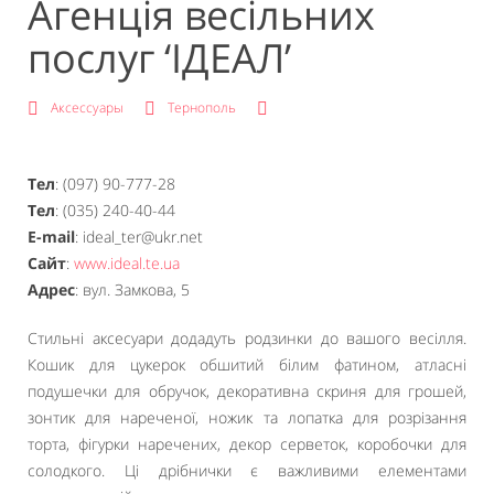
Агенція весільних
послуг ‘ІДЕАЛ’
Аксессуары
Тернополь
Тел
: (097) 90-777-28
Тел
: (035) 240-40-44
E-mail
: ideal_ter@ukr.net
Сайт
:
www.ideal.te.ua
Адрес
: вул. Замкова, 5
Стильні аксесуари додадуть родзинки до вашого весілля.
Кошик для цукерок обшитий білим фатином, атласні
подушечки для обручок, декоративна скриня для грошей,
зонтик для нареченої, ножик та лопатка для розрізання
торта, фігурки наречених, декор серветок, коробочки для
солодкого. Ці дрібнички є важливими елементами