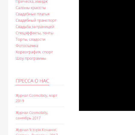
Прическа, имидж
Салоны красоты
Свадебные платья
Свадебный транспорт
Свадьба за границей
Спецэффекты, тенты
Торты, сладости
Фотосъемка
Хореография, спорт
Шоу программы
ПРЕССА О НАС
Журнал Cosmolady, март
2019
Журнал Cosmolady,
сентябрь 2017
Журнал ‘Історія Кохання’,