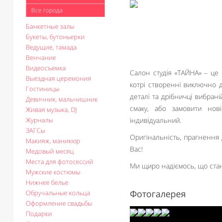
Все города
Банкетные залы
Букеты, бутоньерки
Ведущие, тамада
Венчание
Видеосъемка
Салон студія «ТАЙНА» – це 
Выездная церемония
котрі створенні виключно 
Гостиницы
деталі та дрібничці вибран
Девичник, мальчишник
смаку, або замовити нов
Живая музыка, DJ
Журналы
індивідуальний.
ЗАГСы
Оригінальність, прагнення 
Макияж, маникюр
Вас!
Медовый месяц
Места для фотосессий
Ми щиро надіємось, що стан
Мужские костюмы
Нижнее белье
Фотогалерея
Обручальные кольца
Оформление свадьбы
Подарки