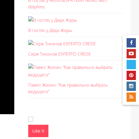
В гостях у Resort&SPA hotel NEMO with
dolphins
В гостях у Дяди Жоры
Серж Тихонов EXPERTO CREDE
Павел Жилин: “Как правильно выбрать
ведущего”
Like It
Like I