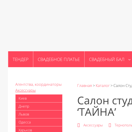
ТЕНДЕР
СВАДЕБНОЕ ПЛАТЬЕ
СВАДЕБНЫЙ БАЛ
Агентства, координаторы
Главная
>
Каталог
>
Салон Сту
Аксессуары
Салон сту
Киев
Днепр
‘ТАЙНА’
Львов
Одесса
Аксессуары
Тернопол
Харьков