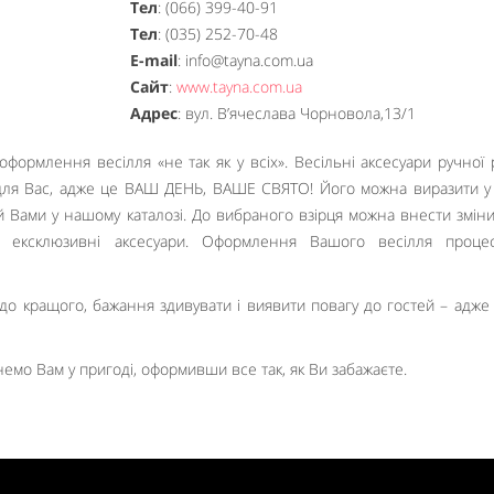
Тел
: (066) 399-40-91
Тел
: (035) 252-70-48
E-mail
: info@tayna.com.ua
Сайт
:
www.tayna.com.ua
Адрес
: вул. В’ячеслава Чорновола,13/1
оформлення весілля «не так як у всіх». Весільні аксесуари ручної 
для Вас, адже це ВАШ ДЕНЬ, ВАШЕ СВЯТО! Його можна виразити у
ій Вами у нашому каталозі. До вибраного взірця можна внести зміни
і ексклюзивні аксесуари. Оформлення Вашого весілля проце
до кращого, бажання здивувати і виявити повагу до гостей – адже
емо Вам у пригоді, оформивши все так, як Ви забажаєте.