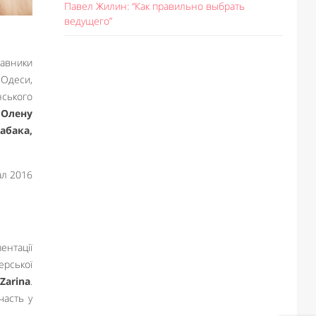
Павел Жилин: “Как правильно выбрать
ведущего”
тавники
 Одеси,
нського
Like It
 Олену
абака,
ентації
ерської
Zarina
.
часть у