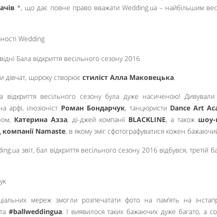
ачів
*, що дає повне право вважати Wedding.ua – найбільшим ве
и дівчат, щороку створює
стиліст Алла Маковецька
.
а відкриття весільного сезону була дуже насиченою! Дивували
а арфі, ілюзіоніст
Роман Бондарчук
, танцюристи
Dance Art A
лом,
Катерина Азза
, ді-джей компанії
BLACKLINE
, а також
шоу-
компанії Namaste
, в якому зміг сфотографуватися кожен бажаючи
оціальних мереж змогли розпечатати фото на пам’ять на інстап
ята
#ballweddingua
. І виявилося таких бажаючих дуже багато, а со