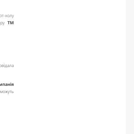
рт-холу
неру
ТМ
овідала
мпанія
 можуть