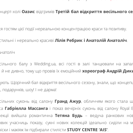
онцерт-холі
Оазис
відгримів
Третій бал відкриття весільного с
я гостям цієї події нереальною концентрацією краси та позитиву.
стильні і нереально красиві
Лілія Ребрик і Анатолій Анатоліч
.
ільного балу з Wedding.ua, всі гості в залі танцювали на запа
е й не дивно, тому що провів їх емоційний
хореограф Андрій Дик
ідвідують Щорічний бал відкриття весільного сезону, знали, що концеп
 подарунків, шоу! І не дарма!
сільних суконь від салону
Гранд Ажур
, обличчям якого стала 
са
Габріелла Массанга
і показ вечірніх суконь від салону Royal Br
олекції вийшла романтична
Тетяна Будь
– ведуча ранкових но
кових учасниць показу, сукні нових колекцій ідеально сиділи на 
іски і макіяж їм підбирали стилісти
STUDY CENTRE ‘AIS’
.