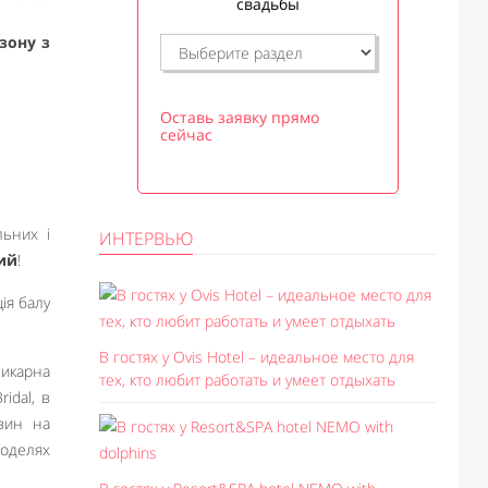
свадьбы
езону з
Оставь заявку прямо
сейчас
льних і
ИНТЕРВЬЮ
ий
!
ція балу
В гостях у Ovis Hotel – идеальное место для
шикарна
тех, кто любит работать и умеет отдыхать
idal, в
вин на
моделях