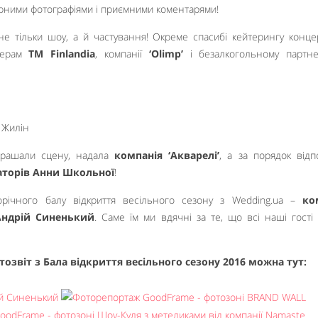
арними фотографіями і приємними коментарями!
 не тільки шоу, а й частування! Окреме спасибі кейтерингу конце
нерам
ТМ Finlandia
, компанії
‘Olimp’
і безалкогольному парт
икрашали сцену, надала
компанія ‘Акварелі’
, а за порядок відп
торів Анни Школьної
!
річного балу відкриття весільного сезону з Wedding.ua –
ко
Андрій Синенький
. Саме їм ми вдячні за те, що всі наші гості
озвіт з Бала відкриття весільного сезону 2016 можна тут: