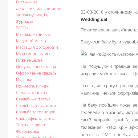
Гостиницы
Девичник, мальчишник
03-03-2016 у столичному к
Живая музыка, DJ
Wedding.ua!
Журналы
ЗАГСы
Початок весни запам’ятаєтьс
Макияж, маникюр
Медовый месяц
Ведучими балу були чудові, 
Места для фотосессий
Мужские костюмы
Нижнее белье
Не порушуючи традиції вес
Обручальные кольца
Оформление свадьбы
яскравих майстер-класах. Ц
Подарки
Ті гості, які з року в рік в
Прическа, имидж
Салоны красоты
незмінна і чекали сюрпризів,
Свадебные платья
На балу пройшли показ ве
Свадебный транспорт
Свадьба за границей
телеведуча 5 каналу, актри
Спецэффекты, тенты
самій яскравій сукні їх к
Торты, сладости
телеканалі Інтер! Крім зір
Фотосъемка
агентства DMG models, а зач
Хореография, спорт