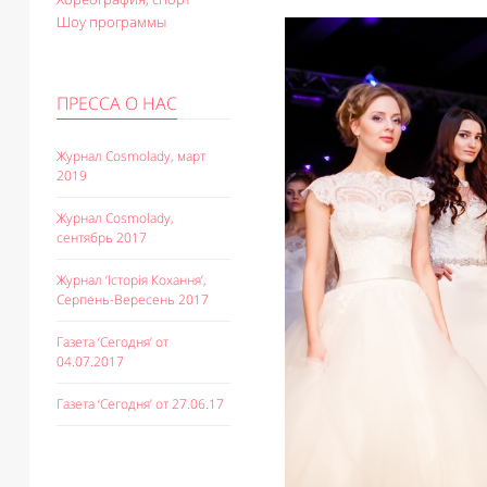
Шоу программы
ПРЕССА О НАС
Журнал Cosmolady, март
2019
Журнал Cosmolady,
сентябрь 2017
Журнал ‘Історія Кохання’,
Серпень-Вересень 2017
Газета ‘Сегодня’ от
04.07.2017
Газета ‘Сегодня’ от 27.06.17