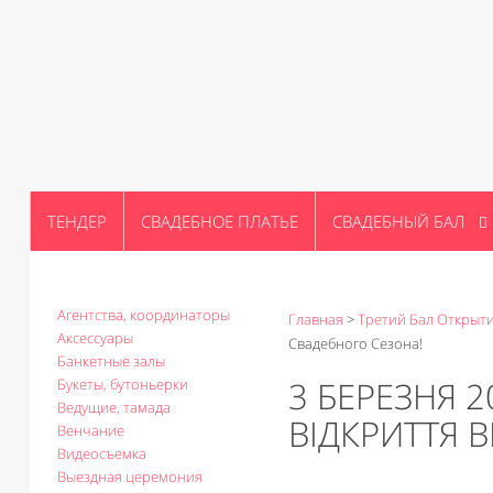
ТЕНДЕР
СВАДЕБНОЕ ПЛАТЬЕ
СВАДЕБНЫЙ БАЛ
Агентства, координаторы
Главная
>
Третий Бал Открыти
Аксессуары
Свадебного Сезона!
Банкетные залы
3 БЕРЕЗНЯ 2
Букеты, бутоньерки
Ведущие, тамада
ВІДКРИТТЯ 
Венчание
Видеосъемка
Выездная церемония