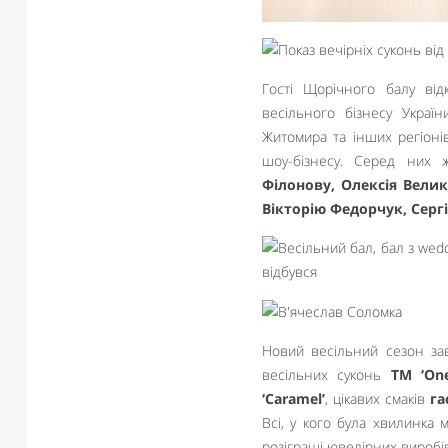
Гості Щорічного балу від
весільного бізнесу Україн
Житомира та інших регіонів
шоу-бізнесу. Серед них 
Філонову, Олексія Вели
Вікторію Федорчук, Серг
Новий весільний сезон завж
весільних суконь
ТМ ‘On
‘Caramel’
, цікавих смаків
га
Всі, у кого була хвилинка 
розіграші ювелірних виробі