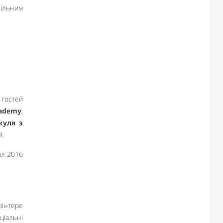
сільним
 гостей
cademy
,
куля з
й.
рінтере
ціальні