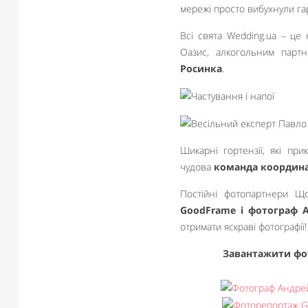
мережі просто вибухнули г
Всі свята Wedding.ua – це
Оазис, алкогольним парт
Росинка
.
Шикарні гортензії, які пр
чудова
команда координа
Постійні фотопартнери Що
GoodFrame і фотограф 
отримати яскраві фотографії!
Завантажити фот