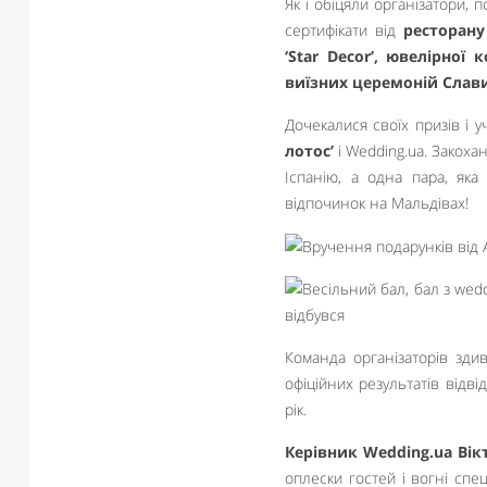
Як і обіцяли організатори, 
сертифікати від
ресторану
‘Star Decor’, ювелірної 
виїзних церемоній Слави
Дочекалися своїх призів і 
лотос’
і Wedding.ua. Закохан
Іспанію, а одна пара, яка
відпочинок на Мальдівах!
Команда організаторів зди
офіційних результатів відві
рік.
Керівник Wedding.ua Вік
оплески гостей і вогні спе