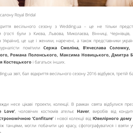
криття весільного сезону з Wedding.ua – це не тільки предс
и (гості були з Києва, Львова, Миколаєва, Вінниці, Чернівців,
 України), це ще і женихи, наречені, а також представники украї
журналісти помітили
Сержа Смоліна, В’ячеслава Соломку,
кого, Романа Полонського, Максима Новицького, Дмитра Б
ія Костецького
і багатьох інших.
ди несе цікаві проекти, колекції. В рамках свята відбулися през
e Love’
, чоловічих костюмів ательє
Haver
, виробів від кондит
строномічною ‘Confiture’
і нової колекції від
Ювелірного дому 
між танцями, могли побачити цю красу, сфотографуватися і взяти у
в.