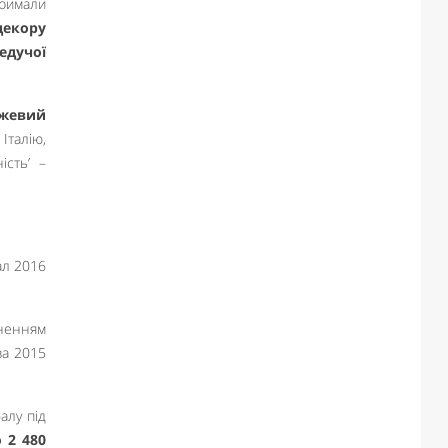
тримали
декору
ведучої
ожевий
Італію,
ість’ –
дненням
за 2015
алу під
 2 480