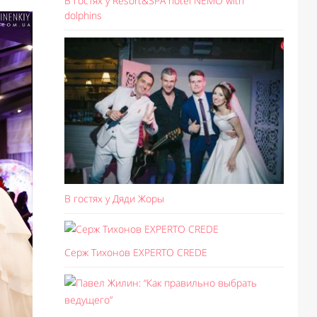
В гостях у Resort&SPA hotel NEMO with
dolphins
В гостях у Дяди Жоры
Серж Тихонов EXPERTO CREDE