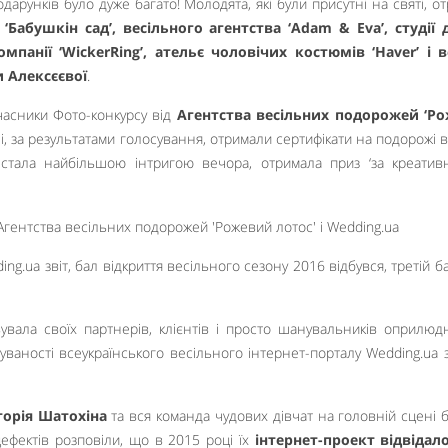
подарунків було дуже багато! Молодята, які були присутні на святі, о
 ‘Бабушкін сад’, весільного агентства ‘Adam & Eva’, студії 
компанії ‘WickerRing’, ательє чоловічих костюмів ‘Haver’ і 
 Алексєєвої
.
учасники Фото-конкурсу від
Агентства весільних подорожей ‘Р
і, за результатами голосування, отримали сертифікати на подорожі в 
 стала найбільшою інтригою вечора, отримала приз ‘за креативн
вувала своїх партнерів, клієнтів і просто шанувальників оприлю
дуваності всеукраїнського весільного інтернет-порталу Wedding.ua 
торія Шатохіна
та вся команда чудових дівчат на головній сцені б
цефектів розповіли, що в 2015 році їх
інтернет-проект відвідало