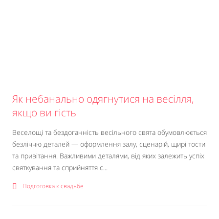
Як небанально одягнутися на весілля,
якщо ви гість
Веселощі та бездоганність весільного свята обумовлюється
безліччю деталей — оформлення залу, сценарій, щирі тости
та привітання. Важливими деталями, від яких залежить успіх
святкування та сприйняття с...
Подготовка к свадьбе