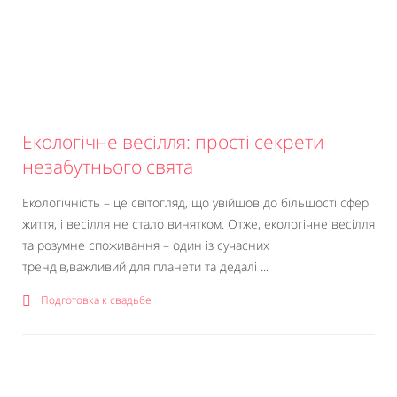
Екологічне весілля: прості секрети
незабутнього свята
Екологічність – це світогляд, що увійшов до більшості сфер
життя, і весілля не стало винятком. Отже, екологічне весілля
та розумне споживання – один із сучасних
трендів,важливий для планети та дедалі ...
Подготовка к свадьбе