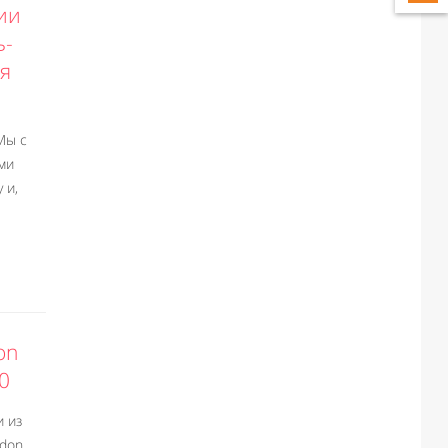
ии
ь-
ая
Мы с
ми
 и,
on
0
и из
ndon