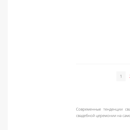
1
Современные тенденции сва
свадебной церемонии на само