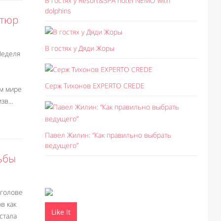
В гостях у Resort&SPA hotel NEMO with
dolphins
утюр
В гостях у Дяди Жоры
Неделя
Серж Тихонов EXPERTO CREDE
ем мире
в...
Павел Жилин: “Как правильно выбрать
ведущего”
ьбы
 голове
в как
Like It
стала