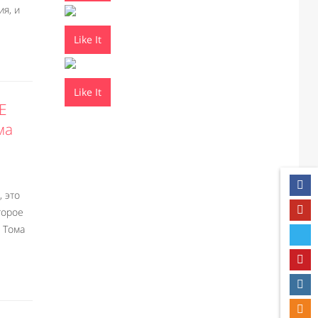
ия, и
Like It
Like It
E
ма
e
, это
торое
 Тома