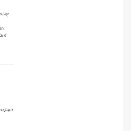
 моду
ам
рые
ведения