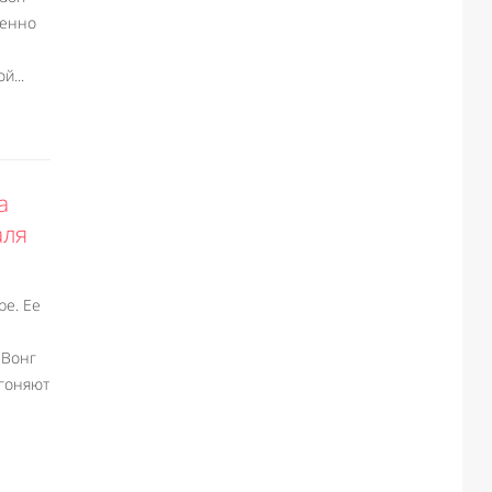
менно
й...
а
аля
ре. Ее
 Вонг
дгоняют