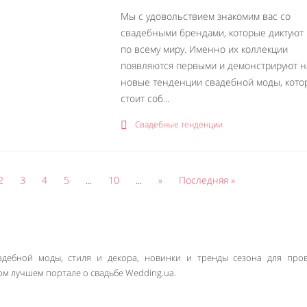
Мы с удовольствием знакомим вас со
свадебными брендами, которые диктуют
по всему миру. Именно их коллекции
появляются первыми и демонстрируют н
новые тенденции свадебной моды, кото
стоит соб...
Свадебные тенденции
2
3
4
5
...
10
...
»
Последняя »
дебной моды, стиля и декора, новинки и тренды сезона для про
м лучшем портале о свадьбе Wedding.ua.