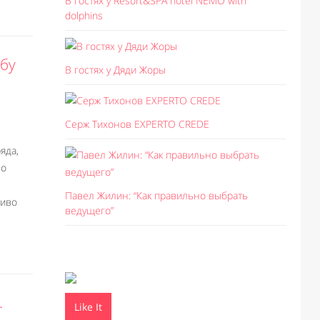
В гостях у Resort&SPA hotel NEMO with
dolphins
ьбу
В гостях у Дяди Жоры
Серж Тихонов EXPERTO CREDE
яда,
но
Павел Жилин: “Как правильно выбрать
сиво
ведущего”
.
Like It