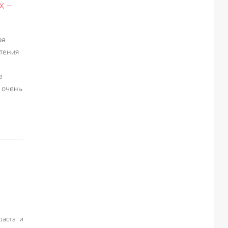
х –
ая
тения
е
а очень
раста и