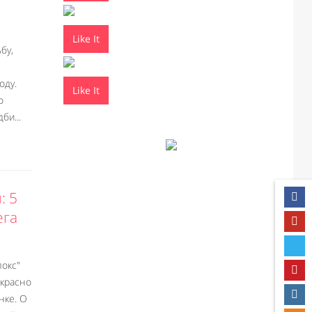
Like It
бу,
оду.
Like It
о
би...
: 5
ега
локс"
екрасно
нке. О