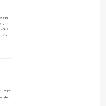
нство
ого
ться в
чить
 прочие
олько