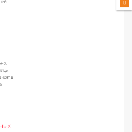
шей
ю
ьно.
ницы,
висят в
а
дных