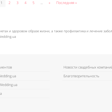
1
2
3
4
5
...
»
Последняя »
иетах и здоровом образе жизни, а также профилактика и лечение забо
Wedding.ua
лиентов
Новости свадебных компани
edding.ua
Благотворительность
Wedding.ua
а