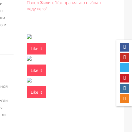
Павел Жилин: “Как правильно выбрать
ми
ведущего”
то
ики
но и
Like It
Like It
мной
Like It
если
бы
и...