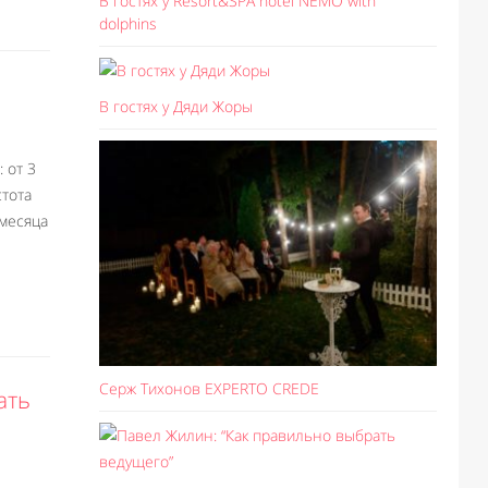
В гостях у Resort&SPA hotel NEMO with
dolphins
В гостях у Дяди Жоры
 от 3
стота
 месяца
Серж Тихонов EXPERTO CREDE
ать