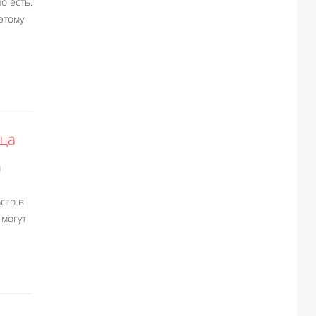
о есть.
этому
ща
м
сто в
 могут