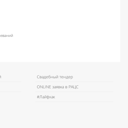
леваний
й
Свадебный тендер
ONLINE заявка в РАЦС
#Лайфхак