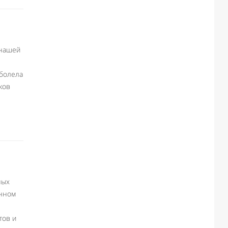
 нашей
 болела
ков
ных
анном
тов и