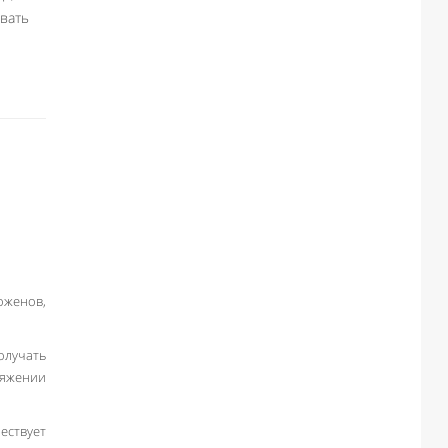
овать
оженов,
олучать
тяжении
ествует