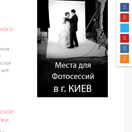
бного
еков -
е
усской
и для
асное
лки
д с