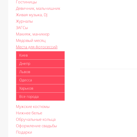
Гостиницы
Девичник, мальчишник
Живая музыка, DJ
Журналы
ЗАГСы
Макияж, маникюр
Медовый месяц
Места для фотосессий
Киев
Днепр
Львов
Одесса
Харьков
Все города
Мужские костюмы
Нижнее белье
Обручальные кольца
Оформление свадьбы
Подарки