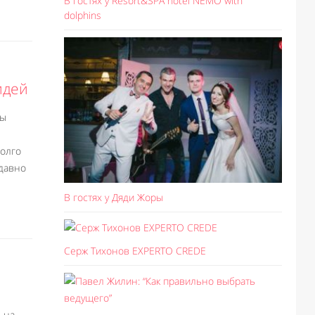
В гостях у Resort&SPA hotel NEMO with
dolphins
идей
ты
долго
 давно
В гостях у Дяди Жоры
Серж Тихонов EXPERTO CREDE
 на