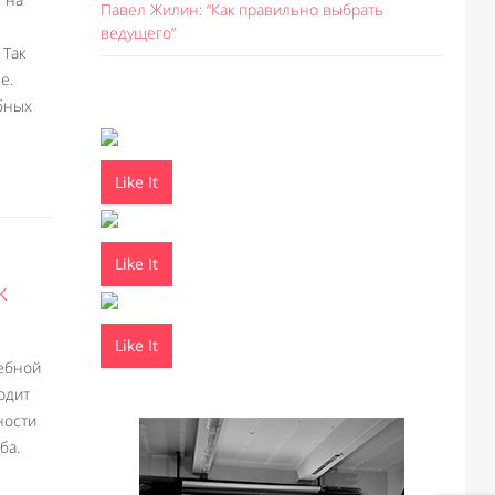
Павел Жилин: “Как правильно выбрать
ведущего”
 Так
е.
бных
Like It
Like It
к
Like It
дебной
одит
ности
ба.