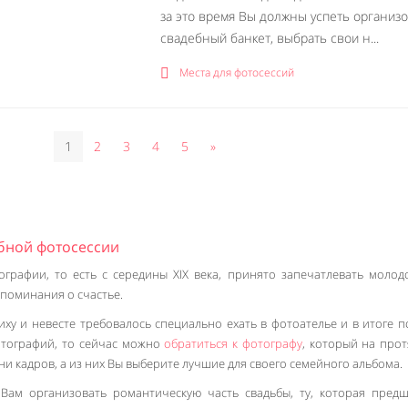
за это время Вы должны успеть организ
свадебный банкет, выбрать свои н...
Места для фотосессий
1
2
3
4
5
»
ебной фотосессии
графии, то есть с середины XIX века, принято запечатлевать молод
споминания о счастье.
ху и невесте требовалось специально ехать в фотоателье и в итоге п
отографий, то сейчас можно
обратиться к фотографу
, который на про
ни кадров, а из них Вы выберите лучшие для своего семейного альбома.
Вам организовать романтическую часть свадьбы, ту, которая предш