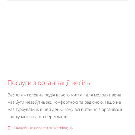
Послуги з організації весіль
Весілля – головна подія всього життя, і для молодят вона
має бути незабутньою, комфортною та радісною. Ніщо не
має турбувати їх в цей день. Тому всі питання з організації
святкування варто перекласти ...
Свадебные новости от Wedding.ua