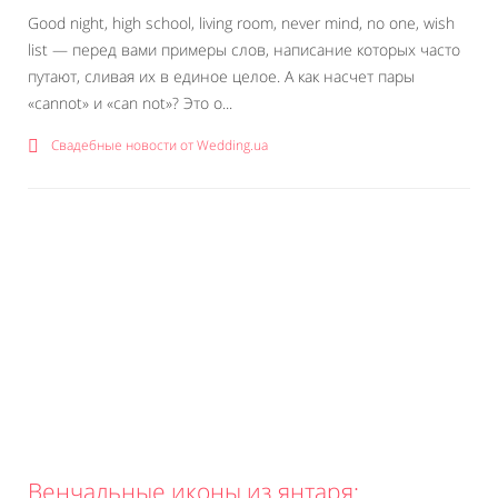
Good night, high school, living room, never mind, no one, wish
list — перед вами примеры слов, написание которых часто
путают, сливая их в единое целое. А как насчет пары
«‎cannot» и «‎can not»? Это о...
Свадебные новости от Wedding.ua
Венчальные иконы из янтаря: