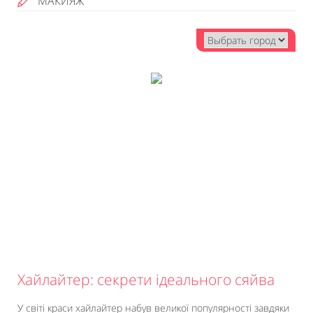
МАКИЯЖ
Хайлайтер: секрети ідеального сяйва
У світі краси хайлайтер набув великої популярності завдяки