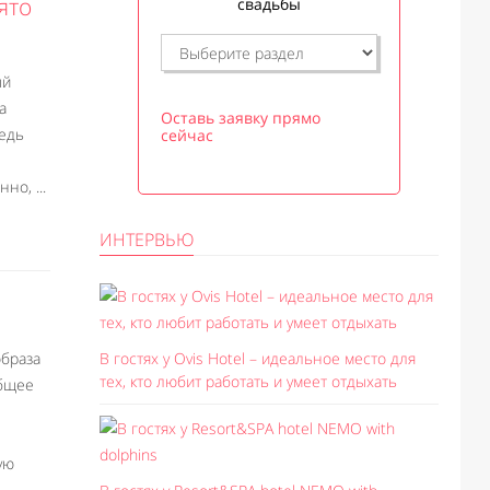
ято
свадьбы
ый
а
Оставь заявку прямо
едь
сейчас
но, ...
ИНТЕРВЬЮ
образа
В гостях у Ovis Hotel – идеальное место для
тех, кто любит работать и умеет отдыхать
общее
ую