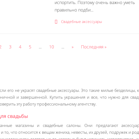
испортить. Поэтому очень важно уметь
правильно подби...
Свадебные аксессуары
2
3
4
5
...
10
...
»
Последняя »
сли его не украсят свадебные аксессуары. Это такие милые безделицы, 
оничной и завершенной. Купить украшения и все, что нужно для свад
оверить эту работу профессиональному агентству.
для свадьбы
анные магазины и свадебные салоны. Они предлагают аксессуа
 и то, что относится к вещам жениха, невесты, их друзей, подружек и ро