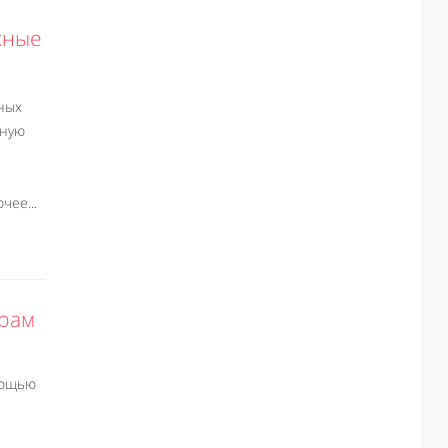
жные
ных
ьную
чее...
арам
мощью