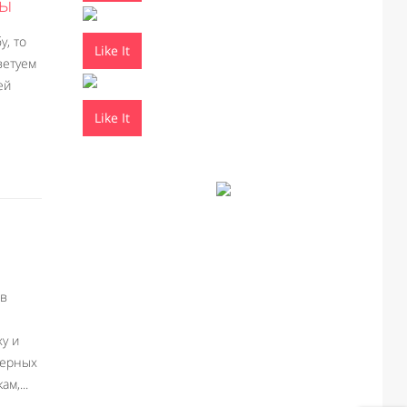
ты
у, то
Like It
ветуем
ей
Like It
ов
у и
верных
м,...