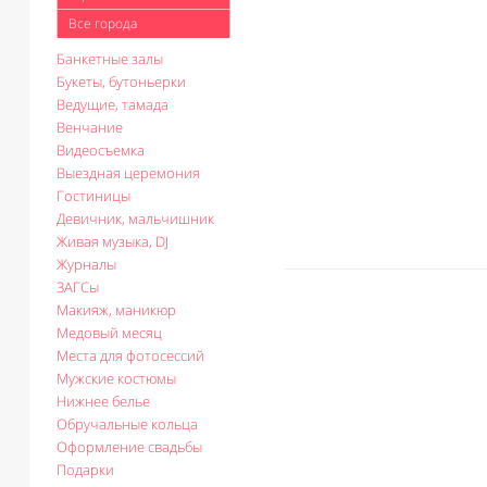
Все города
Банкетные залы
Букеты, бутоньерки
Ведущие, тамада
Венчание
Видеосъемка
Выездная церемония
Гостиницы
Девичник, мальчишник
Живая музыка, DJ
Журналы
ЗАГСы
Макияж, маникюр
Медовый месяц
Места для фотосессий
Мужские костюмы
Нижнее белье
Обручальные кольца
Оформление свадьбы
Подарки