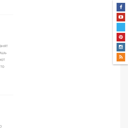
анят
Лишь
ают
это
о