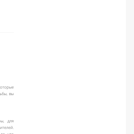
которые
ьбы, вы
ры, для
дителей.