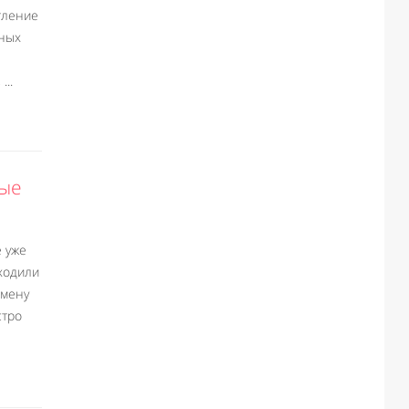
тление
ьных
...
ные
е уже
ходили
смену
стро