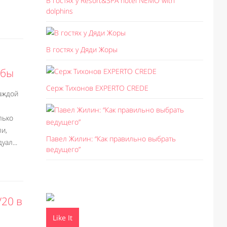
В гостях у Resort&SPA hotel NEMO with
dolphins
В гостях у Дяди Жоры
ьбы
Серж Тихонов EXPERTO CREDE
каждой
лько
и,
Павел Жилин: “Как правильно выбрать
ал...
ведущего”
/20 в
Like It