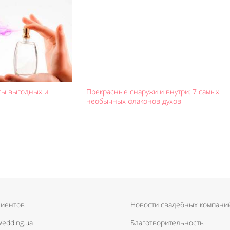
ты выгодных и
Прекрасные снаружи и внутри: 7 самых
необычных флаконов духов
лиентов
Новости свадебных компани
edding.ua
Благотворительность