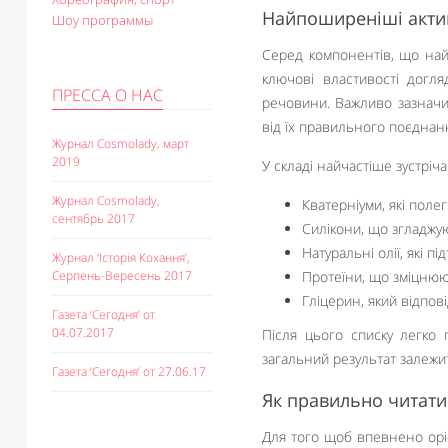
Найпоширеніші актив
Шоу программы
Серед компонентів, що найч
ключові властивості догля
ПРЕССА О НАС
речовини. Важливо зазначити
від їх правильного поєднанн
Журнал Cosmolady, март
2019
У складі найчастіше зустріч
Журнал Cosmolady,
Кватерніуми, які поле
сентябрь 2017
Силікони, що згладжу
Натуральні олії, які 
Журнал ‘Історія Кохання’,
Серпень-Вересень 2017
Протеїни, що зміцнюют
Гліцерин, який відпов
Газета ‘Сегодня’ от
04.07.2017
Після цього списку легко 
загальний результат залежи
Газета ‘Сегодня’ от 27.06.17
Як правильно читати 
Для того щоб впевнено оріє