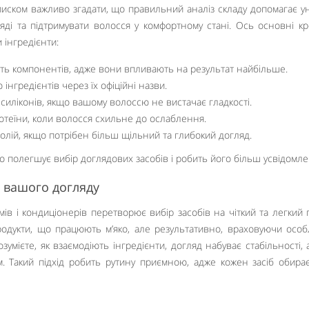
ском важливо згадати, що правильний аналіз складу допомагає у
ді та підтримувати волосся у комфортному стані. Ось основні кро
 інгредієнти:
ять компонентів, адже вони впливають на результат найбільше.
інгредієнтів через їх офіційні назви.
силіконів, якщо вашому волоссю не вистачає гладкості.
ротеїни, коли волосся схильне до ослаблення.
олій, якщо потрібен більш щільний та глибокий догляд.
о полегшує вибір доглядових засобів і робить його більш усвідомл
 вашого догляду
мів і кондиціонерів перетворює вибір засобів на чіткий та легкий 
одукти, що працюють м’яко, але результативно, враховуючи особ
умієте, як взаємодіють інгредієнти, догляд набуває стабільності, 
. Такий підхід робить рутину приємною, адже кожен засіб обирає
Like It