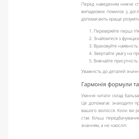
Перед наведеним нижче спи
випадкових помилок у догля
допомагають краще розуміти
Перевіряйте перші п’
Знайомтеся з функцією 
Враховуйте наявність 
Звертайте увагу на п
Вивчайте присутність 
Уважність до деталей значн
Гармонія формули та
Уміння читати склад бальза
Це допомагає знаходити пр
вашого волосся. Коли ви роз
стає більш передбачуваним
знанням, а не наосліп.