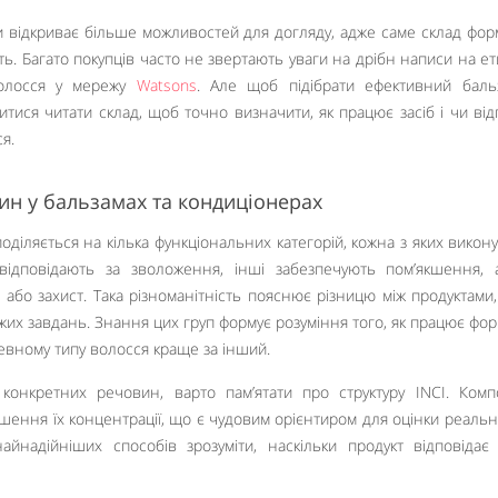
и відкриває більше можливостей для догляду, адже саме склад фор
ть. Багато покупців часто не звертають уваги на дрібн написи на ет
волосся у мережу
Watsons
. Але щоб підібрати ефективний баль
тися читати склад, щоб точно визначити, як працює засіб і чи від
я.
ин у бальзамах та кондиціонерах
оділяється на кілька функціональних категорій, кожна з яких викон
ідповідають за зволоження, інші забезпечують пом’якшення, 
або захист. Така різноманітність пояснює різницю між продуктами,
жих завдань. Знання цих груп формує розуміння того, як працює фор
певному типу волосся краще за інший.
онкретних речовин, варто пам’ятати про структуру INCI. Ком
шення їх концентрації, що є чудовим орієнтиром для оцінки реальн
найнадійніших способів зрозуміти, наскільки продукт відповіда