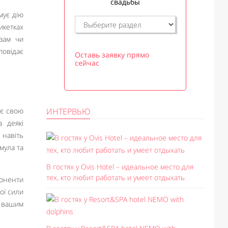
свадьбы
мує дію
икетках
зам чи
повідає
Оставь заявку прямо
сейчас
ує свою
ИНТЕРВЬЮ
а деякі
 навіть
мула та
В гостях у Ovis Hotel – идеальное место для
тех, кто любит работать и умеет отдыхать
поненти
ої сили
є вашим