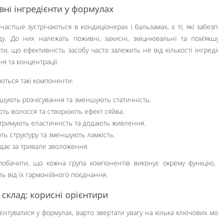
ні інгредієнти у формулах
астіше зустрічаються в кондиціонерах і бальзамах, є ті, які забез
ду. До них належать поживні, захисні, зміцнювальні та пом’якш
, що ефективність засобу часто залежить не від кількості інгредіє
я та концентрації.
аються такі компоненти:
гшують розчісування та зменшують статичність.
ють волосся та створюють ефект сяйва.
підтримують еластичність та додають живлення.
ь структуру та зменшують ламкість.
ідає за тривале зволоження.
побачити, що кожна група компонентів виконує окрему функцію,
ть від їх гармонійного поєднання.
склад: корисні орієнтири
нтуватися у формулах, варто звертати увагу на кілька ключових мо