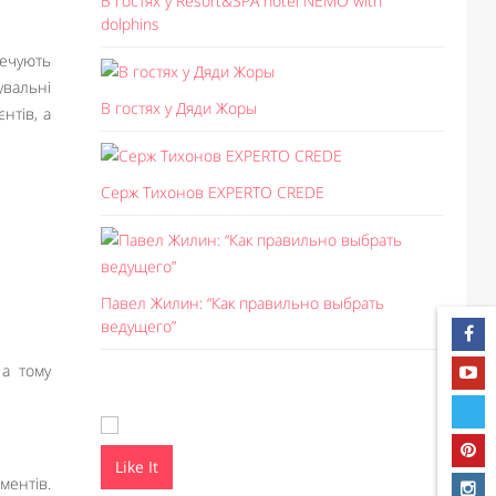
В гостях у Resort&SPA hotel NEMO with
dolphins
печують
увальні
В гостях у Дяди Жоры
нтів, а
Серж Тихонов EXPERTO CREDE
Павел Жилин: “Как правильно выбрать
ведущего”
 а тому
Like It
Like I
ментів.