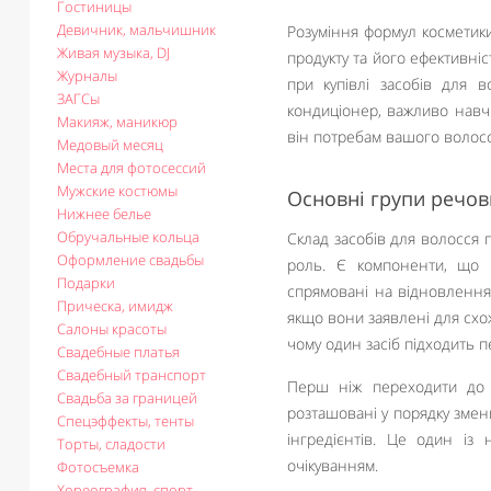
Гостиницы
Девичник, мальчишник
Розуміння формул косметик
Живая музыка, DJ
продукту та його ефективніс
Журналы
при купівлі засобів для 
ЗАГСы
кондиціонер, важливо навчи
Макияж, маникюр
він потребам вашого волосс
Медовый месяц
Места для фотосессий
Мужские костюмы
Основні групи речов
Нижнее белье
Обручальные кольца
Склад засобів для волосся п
Оформление свадьбы
роль. Є компоненти, що в
Подарки
спрямовані на відновлення 
Прическа, имидж
якщо вони заявлені для схо
Салоны красоты
чому один засіб підходить 
Свадебные платья
Свадебный транспорт
Перш ніж переходити до к
Свадьба за границей
розташовані у порядку змен
Спецэффекты, тенты
інгредієнтів. Це один із 
Торты, сладости
очікуванням.
Фотосъемка
Хореография, спорт