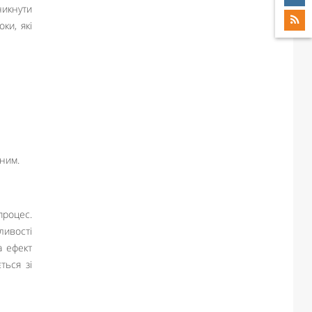
никнути
ки, які
еним.
процес.
ливості
а ефект
ться зі