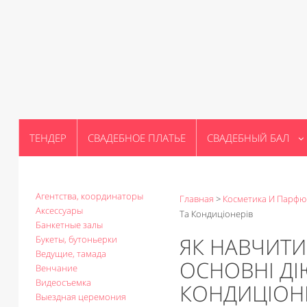
ТЕНДЕР
СВАДЕБНОЕ ПЛАТЬЕ
СВАДЕБНЫЙ БАЛ
Агентства, координаторы
Главная
>
Косметика И Парф
Аксессуары
Та Кондиціонерів
Банкетные залы
ЯК НАВЧИТИ
Букеты, бутоньерки
Ведущие, тамада
ОСНОВНІ ДІ
Венчание
Видеосъемка
КОНДИЦІОН
Выездная церемония