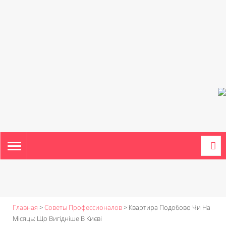
TOGGLE
NAVIGATION
Главная
>
Советы Профессионалов
>
Квартира Подобово Чи На
Місяць: Що Вигідніше В Києві