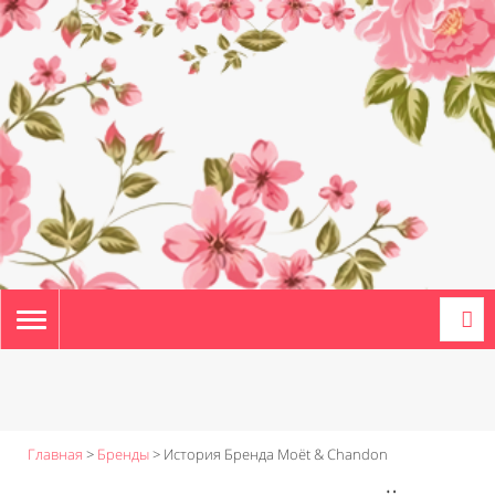
TOGGLE
NAVIGATION
Главная
>
Бренды
>
История Бренда Moët & Chandon