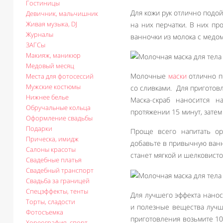
Гостиницы
Для кожи рук отлично подой
Девичник, мальчишник
Живая музыка, DJ
на них перчатки. В них пр
Журналы
ванночки из молока с медом
ЗАГСы
Макияж, маникюр
Медовый месяц
Молочные
маски
отлично п
Места для фотосессий
Мужские костюмы
со сливками. Для приготов
Нижнее белье
Маска-скраб наносится 
Обручальные кольца
протяжении 15 минут, затем
Оформление свадьбы
Подарки
Проще всего напитать о
Прическа, имидж
добавьте в привычную ванн
Салоны красоты
станет мягкой и шелковисто
Свадебные платья
Свадебный транспорт
Свадьба за границей
Спецэффекты, тенты
Для лучшего эффекта наноси
Торты, сладости
и полезные вещества лучш
Фотосъемка
приготовления возьмите 10
Хореография, спорт