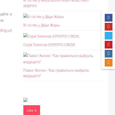
В гостях у Resort&SPA hotel NEMO with
dolphins
шайте и
ни.
В гостях у Дяди Жоры
ing.ua
!
Серж Тихонов EXPERTO CREDE
Павел Жилин: “Как правильно выбрать
ведущего”
Like It