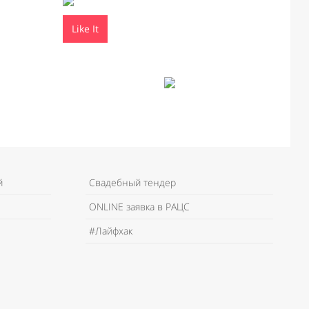
Like It
й
Свадебный тендер
ONLINE заявка в РАЦС
#Лайфхак