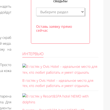
свадьбы
 надеть
одойдут
Оставь заявку прямо
сейчас
у-скраб
й меда.
ожу на
ИНТЕРВЬЮ
Просто
ша кожа
В гостях у Ovis Hotel – идеальное место для
тех, кто любит работать и умеет отдыхать
спарена
ла. Для
едиенты