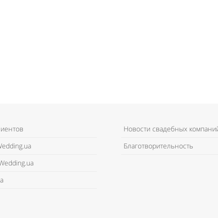
лиентов
Новости свадебных компани
edding.ua
Благотворительность
Wedding.ua
а