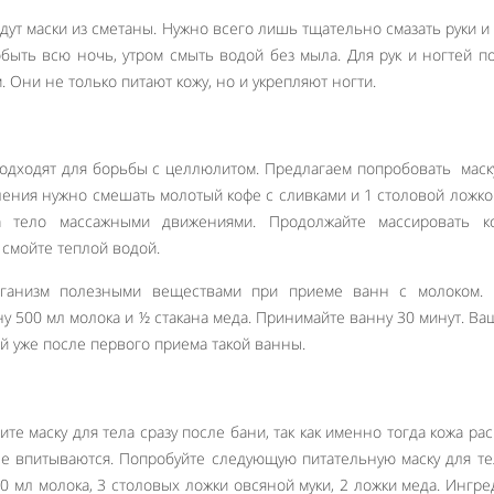
дут маски из сметаны. Нужно всего лишь тщательно смазать руки и
обыть всю ночь, утром смыть водой без мыла. Для рук и ногтей п
. Они не только питают кожу, но и укрепляют ногти.
одходят для борьбы с целлюлитом. Предлагаем попробовать маск
ления нужно смешать молотый кофе с сливками и 1 столовой ложко
на тело массажными движениями. Продолжайте массировать к
 смойте теплой водой.
рганизм полезными веществами при приеме ванн с молоком. 
у 500 мл молока и ½ стакана меда. Принимайте ванну 30 минут. Ва
й уже после первого приема такой ванны.
те маску для тела сразу после бани, так как именно тогда кожа ра
е впитываются. Попробуйте следующую питательную маску для те
0 мл молока, 3 столовых ложки овсяной муки, 2 ложки меда. Ингр