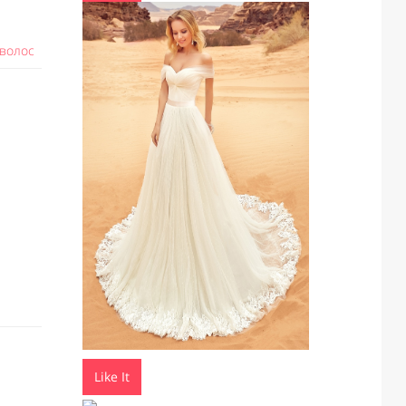
 волос
Like It