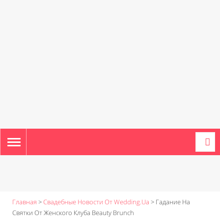
TOGGLE
NAVIGATION
Главная
>
Свадебные Новости От Wedding.ua
>
Гадание На
Святки От Женского Клуба Beauty Brunch