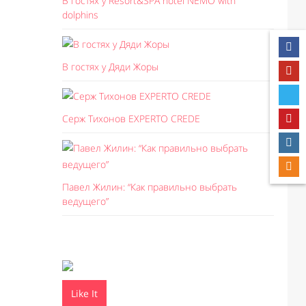
В гостях у Resort&SPA hotel NEMO with
dolphins
В гостях у Дяди Жоры
Серж Тихонов EXPERTO CREDE
Павел Жилин: “Как правильно выбрать
ведущего”
Like It