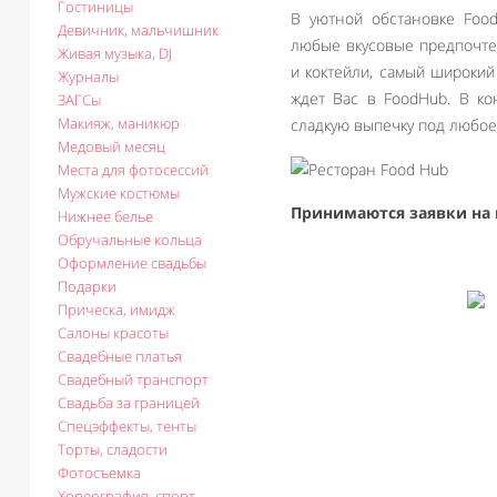
Гостиницы
В уютной обстановке Foo
Девичник, мальчишник
любые вкусовые предпочте
Живая музыка, DJ
и коктейли, самый широкий
Журналы
ждет Вас в FoodHub. В ко
ЗАГСы
Макияж, маникюр
сладкую выпечку под любое
Медовый месяц
Места для фотосессий
Мужские костюмы
Принимаются заявки на 
Нижнее белье
Обручальные кольца
Оформление свадьбы
Подарки
Прическа, имидж
Салоны красоты
Свадебные платья
Свадебный транспорт
Свадьба за границей
Спецэффекты, тенты
Торты, сладости
Фотосъемка
Хореография, спорт