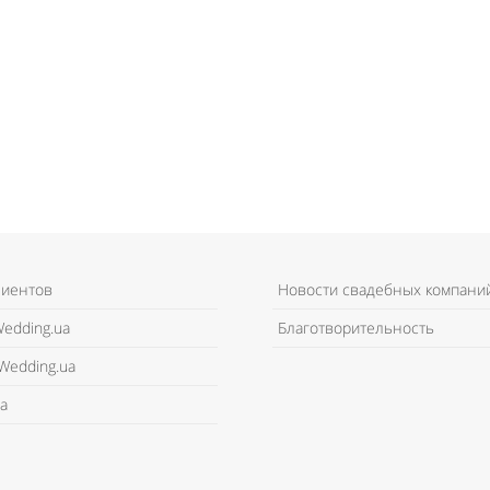
лиентов
Новости свадебных компани
edding.ua
Благотворительность
Wedding.ua
а