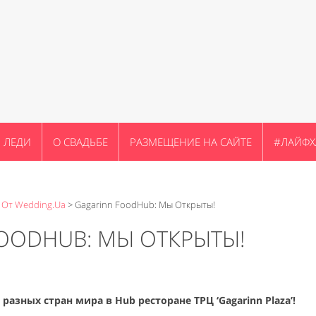
ЛЕДИ
О СВАДЬБЕ
РАЗМЕЩЕНИЕ НА САЙТЕ
#ЛАЙФХ
 От Wedding.ua
>
Gagarinn FoodHub: Мы Открыты!
OODHUB: МЫ ОТКРЫТЫ!
азных стран мира в Hub ресторане ТРЦ ‘Gagarinn Plaza’!