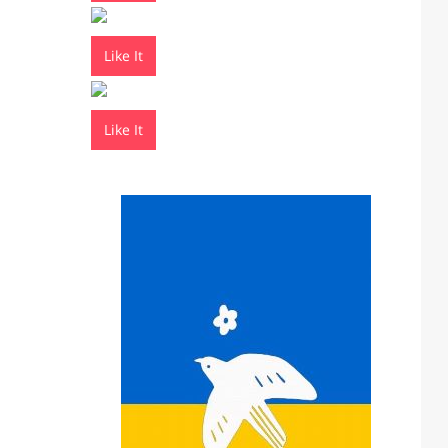
Like It
Like It