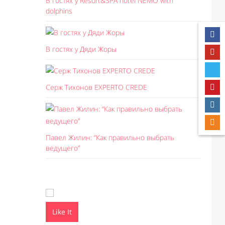
В гостях у Resort&SPA hotel NEMO with
dolphins
В гостях у Дяди Жоры
Серж Тихонов EXPERTO CREDE
Павел Жилин: “Как правильно выбрать
ведущего”
Like It
Like I