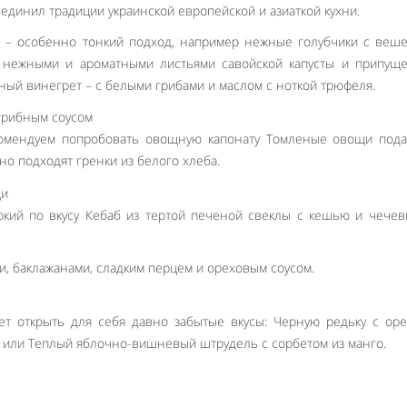
единил традиции украинской европейской и азиаткой кухни.
– особенно тонкий подход, например нежные голубчики с веше
с нежными и ароматными листьями савойской капусты и припущ
ный винегрет – с белыми грибами и маслом с ноткой трюфеля.
комендуем попробовать овощную капонату Томленые овощи пода
но подходят гренки из белого хлеба.
ркий по вкусу Кебаб из тертой печеной свеклы с кешью и чечев
ни, баклажанами, сладким перцем и ореховым соусом.
т открыть для себя давно забытые вкусы: Черную редьку с ор
или Теплый яблочно-вишневый штрудель с сорбетом из манго.