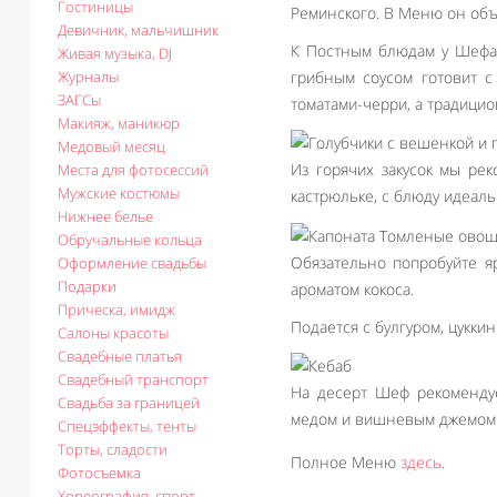
Гостиницы
Реминского. В Меню он объ
Девичник, мальчишник
К Постным блюдам у Шефа 
Живая музыка, DJ
Журналы
грибным соусом готовит 
ЗАГСы
томатами-черри, а традицио
Макияж, маникюр
Медовый месяц
Из горячих закусок мы ре
Места для фотосессий
Мужские костюмы
кастрюльке, с блюду идеаль
Нижнее белье
Обручальные кольца
Обязательно попробуйте я
Оформление свадьбы
Подарки
ароматом кокоса.
Прическа, имидж
Подается с булгуром, цукки
Салоны красоты
Свадебные платья
Свадебный транспорт
На десерт Шеф рекомендуе
Свадьба за границей
медом и вишневым джемом 
Спецэффекты, тенты
Торты, сладости
Полное Меню
здесь
.
Фотосъемка
Хореография, спорт