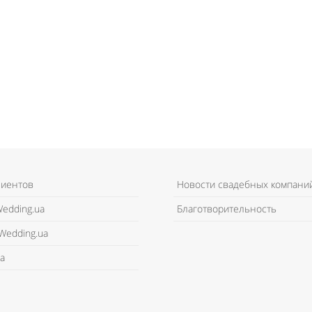
лиентов
Новости свадебных компани
edding.ua
Благотворительность
Wedding.ua
а