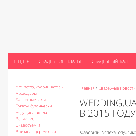
ТЕНДЕР
СВАДЕБНОЕ ПЛАТЬЕ
СВАДЕБНЫЙ БАЛ
Агентства, координаторы
Главная
>
Свадебные Новости
Аксессуары
WEDDING.U
Банкетные залы
Букеты, бутоньерки
В 2015 ГОДУ
Ведущие, тамада
Венчание
Видеосъемка
Выездная церемония
‘Фавориты Успеха’ опублик