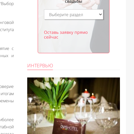
свадьбы
‘Выбор
нговой
титута
Оставь заявку прямо
сейчас
иятие с
нных и
ИНТЕРВЬЮ
доверие
 итогам
ремены
аиболее
табной
 всегда