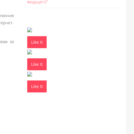
ведущего”
ремония
тернет-
вам за
Like It
Like It
Like It