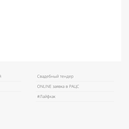
й
Свадебный тендер
ONLINE заявка в РАЦС
#Лайфхак