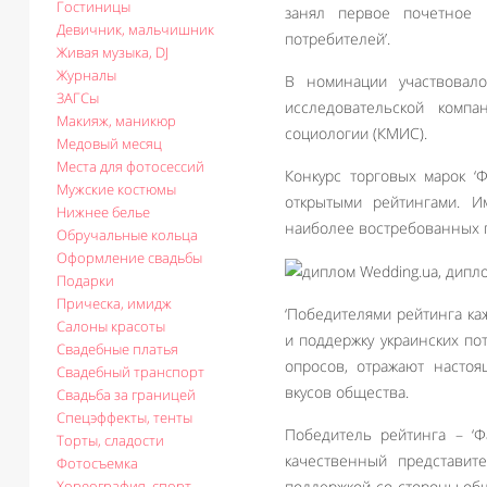
Гостиницы
занял первое почетное 
Девичник, мальчишник
потребителей’.
Живая музыка, DJ
Журналы
В номинации участвовало
ЗАГСы
исследовательской комп
Макияж, маникюр
социологии (КМИС).
Медовый месяц
Места для фотосессий
Конкурс торговых марок ‘
Мужские костюмы
открытыми рейтингами. 
Нижнее белье
наиболее востребованных п
Обручальные кольца
Оформление свадьбы
Подарки
Прическа, имидж
‘Победителями рейтинга ка
Салоны красоты
и поддержку украинских по
Свадебные платья
опросов, отражают насто
Свадебный транспорт
вкусов общества.
Свадьба за границей
Спецэффекты, тенты
Победитель рейтинга – ‘Ф
Торты, сладости
качественный представит
Фотосъемка
Хореография, спорт
поддержкой со стороны общ