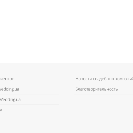
лиентов
Новости свадебных компани
edding.ua
Благотворительность
Wedding.ua
а