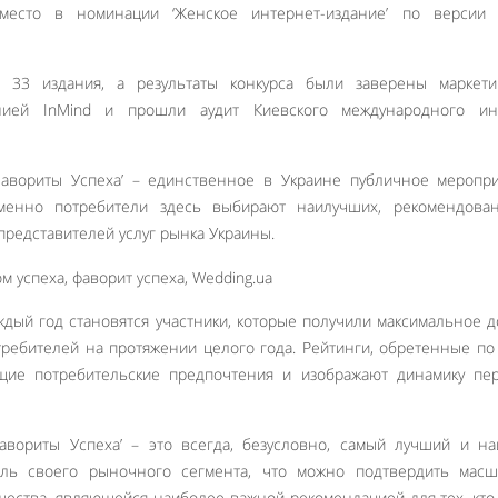
место в номинации ‘Женское интернет-издание’ по версии 
 33 издания, а результаты конкурса были заверены маркети
анией InMind и прошли аудит Киевского международного инс
Фавориты Успеха’ – единственное в Украине публичное меропр
Именно потребители здесь выбирают наилучших, рекомендова
редставителей услуг рынка Украины.
ждый год становятся участники, которые получили максимальное 
требителей на протяжении целого года. Рейтинги, обретенные по
ящие потребительские предпочтения и изображают динамику пе
авориты Успеха’ – это всегда, безусловно, самый лучший и н
ель своего рыночного сегмента, что можно подтвердить масш
ества, являющейся наиболее важной рекомендацией для тех, кто