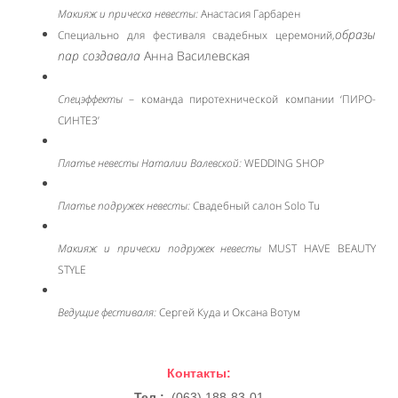
Макияж и прическа невесты:
Анастасия Гарбарен
образы
Специально для фестиваля свадебных церемоний,
пар создавала
Анна Василевская
Спецэффекты
– команда пиротехнической компании ‘ПИРО-
СИНТЕЗ’
Платье невесты Наталии Валевской:
WEDDING SHOP
Платье подружек невесты:
Свадебный салон Solo Tu
Макияж и прически подружек невесты
MUST HAVE BEAUTY
STYLE
Ведущие фестиваля:
Сергей Куда и Оксана Вотум
Контакты:
Тел.:
(063) 188-83-01