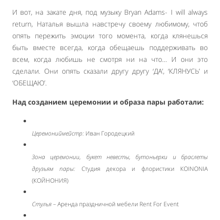
И вот, на закате дня, под музыку Bryan Adams- I will always
return, Наталья вышла навстречу своему любимому, чтоб
опять пережить эмоции того момента, когда клянешься
быть вместе всегда, когда обещаешь поддерживать во
всем, когда любишь не смотря ни на что… И они это
сделали. Они опять сказали другу другу ‘ДА’, ‘КЛЯНУСЬ’ и
‘ОБЕЩАЮ’.
Над созданием церемонии и образа пары работали:
Церемониймейстр:
Иван Городецкий
Зона церемонии, букет невесты, бутоньерки и браслеты
друзьям пары:
Студия декора и флористики КOINONIA
(КОЙНОНИЯ)
Стулья
– Аренда праздничной мебели Rent For Event