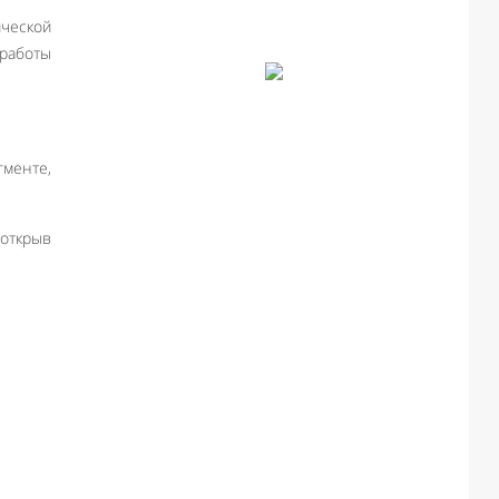
ической
работы
гменте,
 открыв