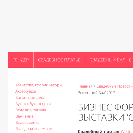
ТЕНДЕР
СВАДЕБНОЕ ПЛАТЬЕ
СВАДЕБНЫЙ БАЛ
Агентства, координаторы
Главная
>
Свадебные Новости
Аксессуары
Выпускной Бал’ 2017
Банкетные залы
БИЗНЕС ФО
Букеты, бутоньерки
Ведущие, тамада
ВЫСТАВКИ ‘
Венчание
Видеосъемка
Выездная церемония
Свадебный портал
Weddi