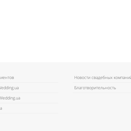
лиентов
Новости свадебных компани
edding.ua
Благотворительность
Wedding.ua
а