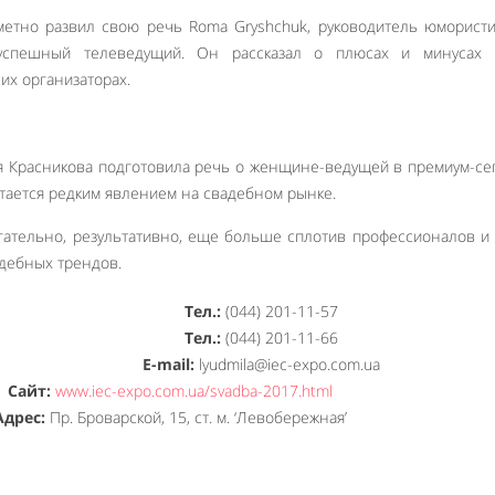
етно развил свою речь Roma Gryshchuk, руководитель юморист
и успешный телеведущий. Он рассказал о плюсах и минусах 
их организаторах.
я Красникова подготовила речь о женщине-ведущей в премиум-се
стается редким явлением на свадебном рынке.
гательно, результативно, еще больше сплотив профессионалов и
дебных трендов.
Тел.:
(044) 201-11-57
Тел.:
(044) 201-11-66
E-mail:
lyudmila@iec-expo.com.ua
Сайт:
www.iec-expo.com.ua/svadba-2017.html
Адрес:
Пр. Броварской, 15, ст. м. ‘Левобережная’