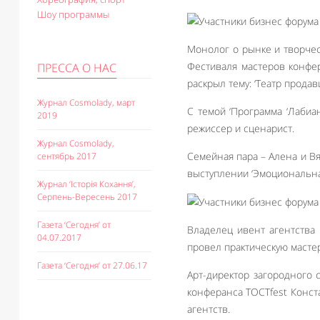
Шоу программы
Монолог о рынке и творчес
Фестиваля мастеров конфер
ПРЕССА О НАС
раскрыл тему: ‘Театр продав
Журнал Cosmolady, март
С темой ‘Программа ‘Лабиа
2019
режиссер и сценарист.
Журнал Cosmolady,
Семейная пара – Алена и В
сентябрь 2017
выступлении ‘Эмоциональна
Журнал ‘Історія Кохання’,
Серпень-Вересень 2017
Газета ‘Сегодня’ от
Владелец ивент агентства 
04.07.2017
провел практическую мастер
Газета ‘Сегодня’ от 27.06.17
Арт-директор загородного 
конферанса TOCTfest Конст
агентств.