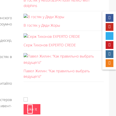
В гостях у Resort&SPA hotel NEMO with
dolphins
инского
троумно
В гостях у Дяди Жоры
одюсер,
Серж Тихонов EXPERTO CREDE
остях в
Павел Жилин: “Как правильно выбрать
ведущего”
Ситайло
астеров
 ивент-
Like It
Like I