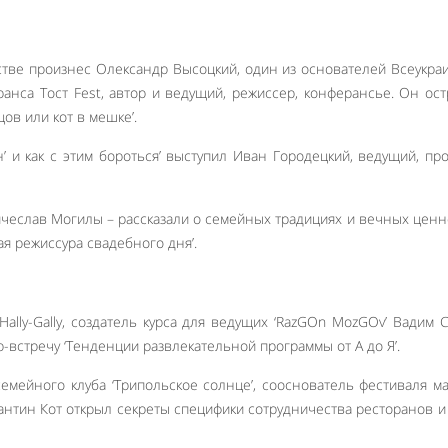
тве произнес Олександр Высоцкий, один из основателей Всеукра
анса Тост Fest, автор и ведущий, режиссер, конферансье. Он ос
цов или кот в мешке’.
н’ и как с этим бороться’ выступил Иван Городецкий, ведущий, пр
ячеслав Могилы – рассказали о семейных традициях и вечных ценн
я режиссура свадебного дня’.
Hally-Gally, создатель курса для ведущих ‘RazGOn MozGOv’ Вадим 
-встречу ‘Тенденции развлекательной программы от А до Я’.
семейного клуба ‘Трипольское солнце’, сооснователь фестиваля м
антин Кот открыл секреты специфики сотрудничества ресторанов и
Like It