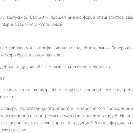
ба & Выпускной бал’ 2017 прошел Бизнес форум специалистов св
:
Марина Ищенко и Игорь Земан.
та и собрало много профессионалов свадебного рынка. Теперь се
и скоро будет в самом разгаре.
дебная индустрия-2017. Новые стратегии деятельности’.
ов
фессиональные конферансье, ведущие премиум-сегмента, режи
ентств.
 Спикеры рассказали много нового и интересного о проведении 
недрении юмора в программы, реализациюкреативных идей. Не о
ных вопросов, что стало хорошей традицией бизнес-форума, за
опулярностью.