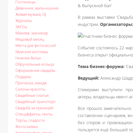
Гостиницы
& Выпускной бал’
Девичник, мальчишник
Живая музыка, DJ
В рамках выставки ‘Свадь
Журналы
индустрии.
Организаторы
ЗАГСы
Макияж, маникюр
Медовый месяц
Места для фотосессий
Событие состоялось 22 мар
Мужские костюмы
бизнеса открыт официально 
Нижнее белье
Обручальные кольца
Тема бизнес-форума:
‘Сва
Оформление свадьбы
Подарки
Ведущий:
Александр Шадр
Прическа, имидж
Салоны красоты
Спикерами выступили про
Свадебные платья
актеры, владельцы ивент-аг
Свадебный транспорт
Свадьба за границей
Все прошло замечательно.
Спецэффекты, тенты
составлении сценариев, в
Торты, сладости
без споров и провокацион
Фотосъемка
пользуется ещё большей п
Хореография, спорт