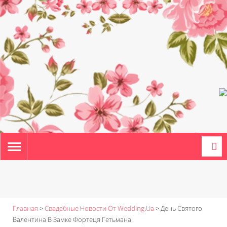
TOGGLE
NAVIGATION
Главная
>
Свадебные Новости От Wedding.ua
>
День Святого
Валентина В Замке Фортеця Гетьмана