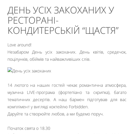
ДЕНЬ УСІХ ЗАКОХАНИХ У
РЕСТОРАНІ-
КОНДИТЕРСЬКІЙ “ЩАСТЯ”
Love around!
Незабаром День усіх закоханих. День квітів, средечок,
поцілунків, обіймів та найважливіших слів.
14 лютого на наших гостей чекає романтична атмосфера,
музична LIVE-програма (фортепіано та скрипка), багато
тематичних десертів. А наш бармен підготував для вас
комплімент у вигляді коктейлю Forbidden.
Даруйте та створюйте любов, а ми будемо поруч.
⠀
Початок свята о 18.30