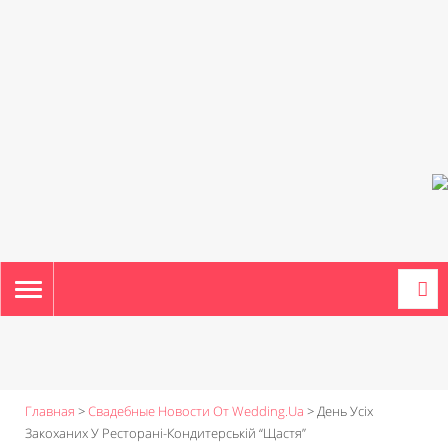
TOGGLE
NAVIGATION
Главная
>
Свадебные Новости От Wedding.ua
>
День Усіх
Закоханих У Ресторані-Кондитерській “Щастя”