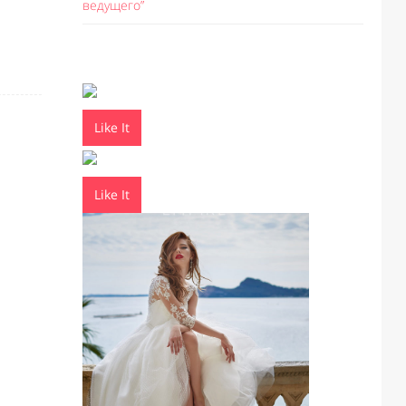
ведущего”
Like It
Like It