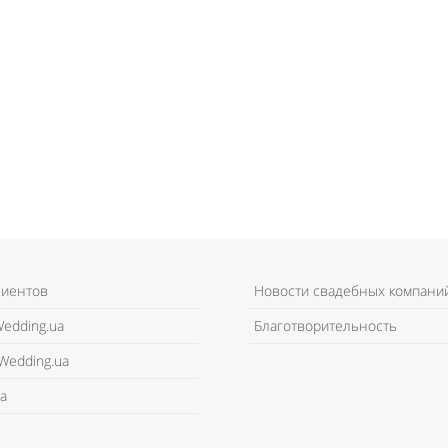
лиентов
Новости свадебных компани
edding.ua
Благотворительность
Wedding.ua
а