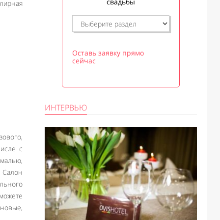
свадьбы
лирная
Оставь заявку прямо
сейчас
ИНТЕРВЬЮ
зового,
числе с
эмалью,
ь Салон
ального
сможете
новые,