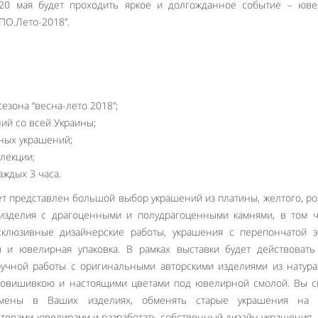
 20 мая будет проходить яркое и долгожданное событие – юве
ПО.Лето-2018”.
зона “весна-лето 2018”;
ий со всей Украины;
ных украшений;
ллекции;
ждых 3 часа.
т представлен большой выбор украшений из платины, желтого, ро
 изделия с драгоценными и полудрагоценными камнями, в том 
ксклюзивные дизайнерские работы, украшения с перепончатой 
ы и ювелирная упаковка. В рамках выставки будет действоват
ручной работы с оригинальными авторскими изделиями из натур
икровишивкою и настоящими цветами под ювелирной смолой. Вы 
амены в Ваших изделиях, обменять старые украшения на 
стерами-ювелирами и разработать собственный дизайн украшения.