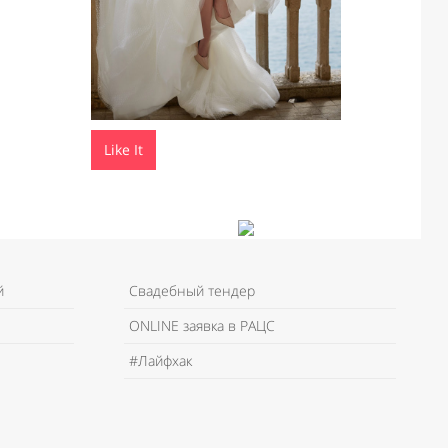
Like It
й
Свадебный тендер
ONLINE заявка в РАЦС
#Лайфхак