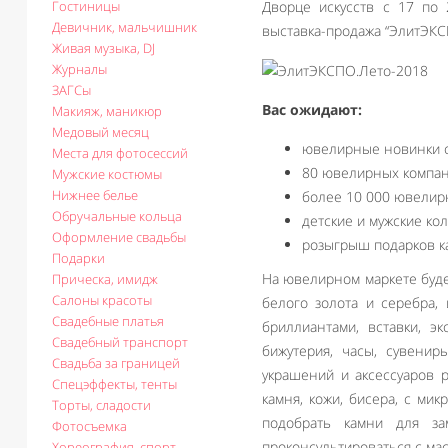
Гостиницы
Дворце искусств с 17 по
Девичник, мальчишник
выставка-продажа “ЭлитЭКС
Живая музыка, DJ
Журналы
ЗАГСы
Вас ожидают:
Макияж, маникюр
Медовый месяц
ювелирные новинки се
Места для фотосессий
80 ювелирных компан
Мужские костюмы
Нижнее белье
более 10 000 ювелир
Обручальные кольца
детские и мужские ко
Оформление свадьбы
розыгрыш подарков ка
Подарки
На ювелирном маркете буде
Прическа, имидж
Салоны красоты
белого золота и серебра,
Свадебные платья
бриллиантами, вставки, э
Свадебный транспорт
бижутерия, часы, сувенир
Свадьба за границей
украшений и аксессуаров 
Спецэффекты, тенты
камня, кожи, бисера, с м
Торты, сладости
подобрать камни для з
Фотосъемка
проконсультироваться с ма
Хореография, спорт