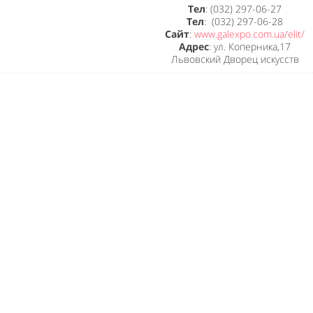
Тел
: (032) 297-06-27
Тел
: (032) 297-06-28
Сайт
:
www.galexpo.com.ua/elit/
Адрес
: ул. Коперника,17
Львовский Дворец искусств