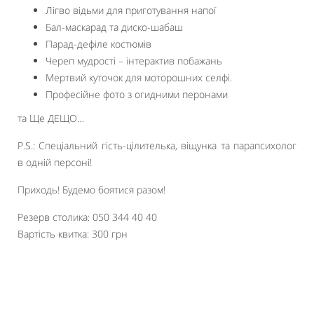
Лігво відьми для приготування напої
Бал-маскарад та диско-шабаш
Парад-дефіле костюмів
Череп мудрості – інтерактив побажань
Мертвий куточок для моторошних селфі.
Професійне фото з огидними перонами
та Ще ДЕЩО…
P.S.: Спеціальний гість-цілителька, віщунка та парапсихолог
в одній персоні!
Приходь! Будемо боятися разом!
Резерв столика: 050 344 40 40
Вартість квитка: 300 грн