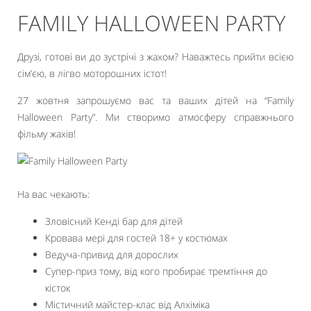
FAMILY HALLOWEEN PARTY
Друзі, готові ви до зустрічі з жахом? Наважтесь прийти всією
сім’єю, в лігво моторошних істот!
27 жовтня запрошуємо вас та ваших дітей на “Family
Halloween Party”. Ми створимо атмосферу справжнього
фільму жахів!
На вас чекають:
Зловісний Кенді бар для дітей
Кровава мері для гостей 18+ у костюмах
Ведуча-привид для дорослих
Супер-приз тому, від кого пробирає тремтіння до
кісток
Містичний майстер-клас від Алхіміка