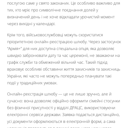
послугою саме у свято закоханих. Це особливо важливо для
тих, хто мріє про символічне поєднання долей у
визначений день і не хоче відкладати урочистий момент
через вихідні у календарі.
Крім того, військовослужбовці можуть скористатися
пріоритетною онлайн-реєстрацією шлюбу. Через застосунок
“Армія+” для них доступна спеціальна опція, яка дозволяє
швидко забронювати дату та час церемонії, не зважаючи на
графік служби та обмежений вільний час. Такий підхід
враховує особливі обставини життя захисників та захисниць
України, які часто не можуть попередньо планувати такі
події у традиційних умовах.
Онлайн-реєстрація шлюбу — це не лише зручно, але й
сучасно: вона дозволяє офіційно оформити сімейні стосунки
без фізичної присутності у відділі ДРАЦС, використовуючи
електронні сервіси держави. Заявка подається дистанційно,
усі документи оформлюються в електронній формі, а сама