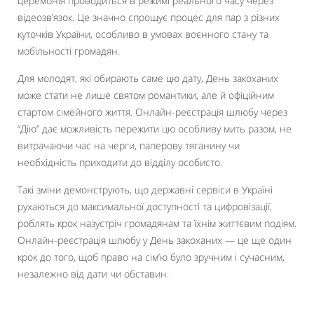
церемонія проводиться в режимі реального часу через
відеозв’язок. Це значно спрощує процес для пар з різних
куточків України, особливо в умовах воєнного стану та
мобільності громадян.
Для молодят, які обирають саме цю дату, День закоханих
може стати не лише святом романтики, але й офіційним
стартом сімейного життя. Онлайн-реєстрація шлюбу через
“Дію” дає можливість пережити цю особливу мить разом, не
витрачаючи час на черги, паперову тяганину чи
необхідність приходити до відділу особисто.
Такі зміни демонструють, що державні сервіси в Україні
рухаються до максимальної доступності та цифровізації,
роблять крок назустріч громадянам та їхнім життєвим подіям.
Онлайн-реєстрація шлюбу у День закоханих — це ще один
крок до того, щоб право на сім’ю було зручним і сучасним,
незалежно від дати чи обставин.