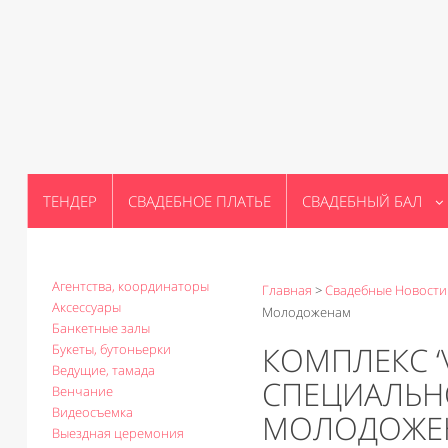
ТЕНДЕР
СВАДЕБНОЕ ПЛАТЬЕ
СВАДЕБНЫЙ БАЛ
Агентства, координаторы
Главная
>
Свадебные Новости
Аксессуары
Молодоженам
Банкетные залы
КОМПЛЕКС ‘V
Букеты, бутоньерки
Ведущие, тамада
СПЕЦИАЛЬН
Венчание
Видеосъемка
МОЛОДОЖЕ
Выездная церемония