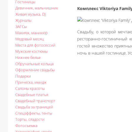
Гостиницы
Девичник, мальчишник
Комплекс Viktoriya Famil
Живая музыка, DJ
Журналы
ЗАГСы
Свадьбу, о которой мечта
Макияж, маникюр
ресторанно-гостиничный ко
Медовый месяц
Места для фотосессий
гостей множество приятны
Мужские костюмы
ночь в нашей гостинице. Ус
Нижнее белье
Обручальные кольца
Оформление свадьбы
Подарки
Прическа, имидж
Салоны красоты
Свадебные платья
Свадебный транспорт
Свадьба за границей
Спецэффекты, тенты
Торты, сладости
Фотосъемка
Хореография, спорт