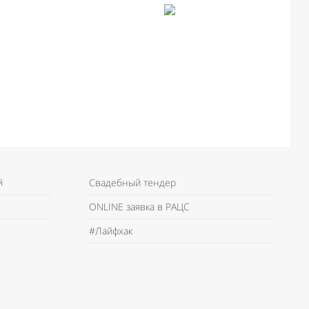
й
Свадебный тендер
ONLINE заявка в РАЦС
#Лайфхак