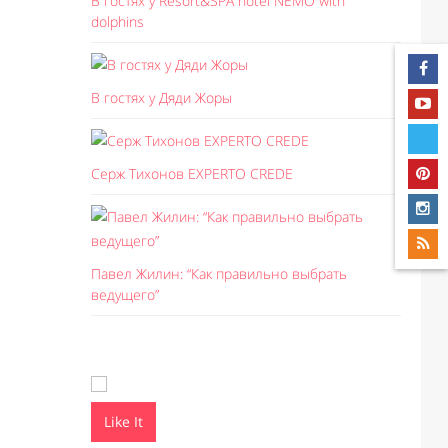
В гостях у Resort&SPA hotel NEMO with
dolphins
В гостях у Дяди Жоры
Серж Тихонов EXPERTO CREDE
Павел Жилин: “Как правильно выбрать
ведущего”
Like It
Like I