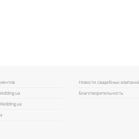
лиентов
Новости свадебных компани
edding.ua
Благотворительность
Wedding.ua
а