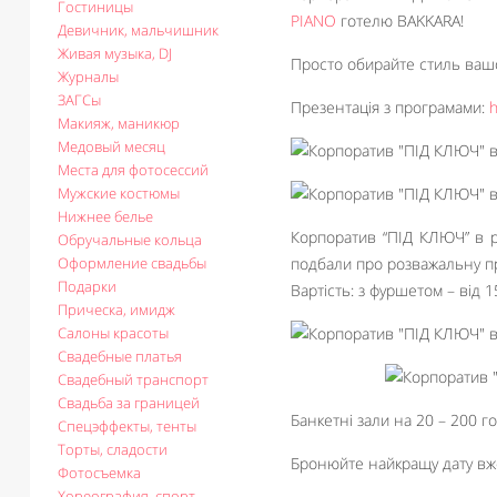
Гостиницы
PIANO
готелю BAKKARA!
Девичник, мальчишник
Живая музыка, DJ
Просто обирайте стиль вашої
Журналы
ЗАГСы
Презентація з програмами:
h
Макияж, маникюр
Медовый месяц
Места для фотосессий
Мужские костюмы
Нижнее белье
Корпоратив “ПІД КЛЮЧ” в р
Обручальные кольца
Оформление свадьбы
подбали про розважальну пр
Подарки
Вартість: з фуршетом – від 1
Прическа, имидж
Салоны красоты
Свадебные платья
Свадебный транспорт
Свадьба за границей
Банкетні зали на 20 – 200 го
Спецэффекты, тенты
Торты, сладости
Бронюйте найкращу дату вже
Фотосъемка
Хореография, спорт