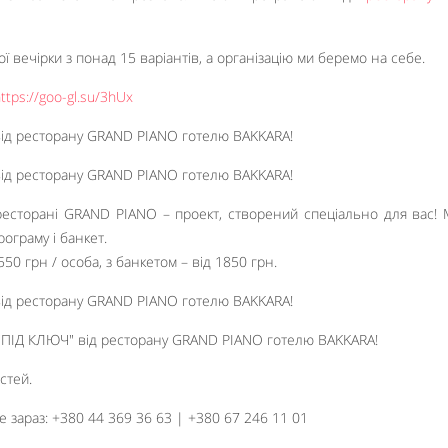
 вечірки з понад 15 варіантів, а організацію ми беремо на себе.
ttps://goo-gl.su/3hUx
есторані GRAND PIANO – проект, створений спеціально для вас!
ограму і банкет.
550 грн / особа, з банкетом – від 1850 грн.
стей.
 зараз: +380 44 369 36 63 | +380 67 246 11 01