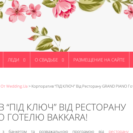
ЛЕДИ
О СВАДЬБЕ
РАЗМЕЩЕНИЕ НА САЙТЕ
 От Wedding.ua
>
Корпоратив “ПІД КЛЮЧ” Від Ресторану GRAND PIANO Г
 “ПІД КЛЮЧ” ВІД РЕСТОРАНУ
O ГОТЕЛЮ BAKKARA!
” з банкетом та розважальною програмою від
ресторану