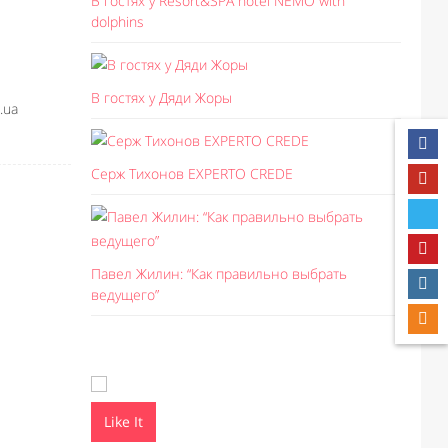
В гостях у Resort&SPA hotel NEMO with
dolphins
В гостях у Дяди Жоры
.ua
Серж Тихонов EXPERTO CREDE
Павел Жилин: “Как правильно выбрать
ведущего”
Like It
Like I