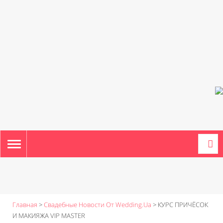
TOGGLE
NAVIGATION
Главная
>
Свадебные Новости От Wedding.ua
>
КУРС ПРИЧЁСОК
И МАКИЯЖА VIP MASTER