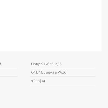
й
Свадебный тендер
ONLINE заявка в РАЦС
#Лайфхак