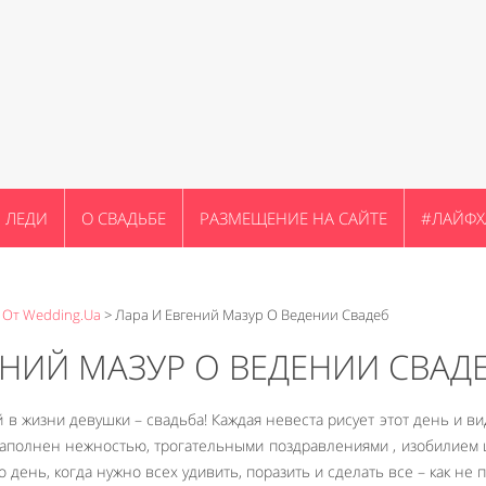
ЛЕДИ
О СВАДЬБЕ
РАЗМЕЩЕНИЕ НА САЙТЕ
#ЛАЙФХ
 От Wedding.ua
>
Лара И Евгений Мазур О Ведении Свадеб
ЕНИЙ МАЗУР О ВЕДЕНИИ СВАД
в жизни девушки – свадьба! Каждая невеста рисует этот день и ви
 наполнен нежностью, трогательными поздравлениями , изобилием 
то день, когда нужно всех удивить, поразить и сделать все – как не 