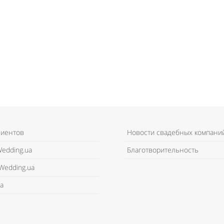
лиентов
Новости свадебных компани
edding.ua
Благотворительность
Wedding.ua
а