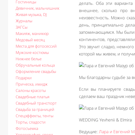
Гостиницы
делать. Оба эти варианта
Девичник, мальчишник
внешнее, сколько про вн
Живая музыка, DJ
неизвестность. Можно сказ
Журналы
день, принципиально дела
ЗАГСы
запоминающимся. Мы были в
Макияж, маникюр
континентов, представляли
Медовый месяц
Места для фотосессий
Это звучит сладко, немного
Мужские костюмы
которой мы живем, и получи
Нижнее белье
Обручальные кольца
Оформление свадьбы
Мы благодарны судьбе за в
Подарки
Прическа, имидж
Если вы планируете свадь
Салоны красоты
сделаем ваш праздник нев
Свадебные платья
Свадебный транспорт
Свадьба за границей
Спецэффекты, тенты
WEDDING Yevhenii & Elmira
Торты, сладости
Фотосъемка
Ведущие:
Лара и Евгений М
Хореография, спорт