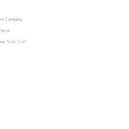
к
ent Company
 Decor
кс “
Sobi Club
“