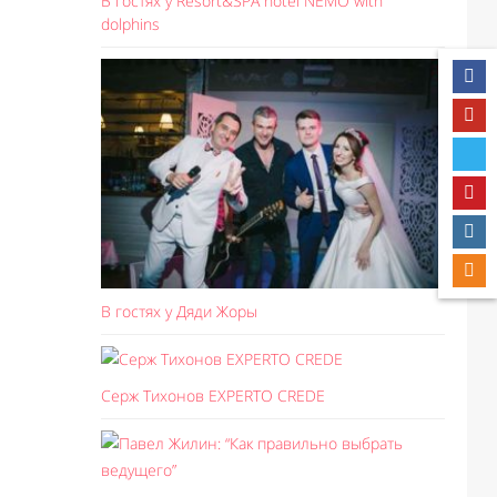
В гостях у Resort&SPA hotel NEMO with
dolphins
В гостях у Дяди Жоры
Серж Тихонов EXPERTO CREDE