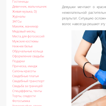
Гостиницы
Девичник, мальчишник
Девушки мечтают о краси
Живая музыка, DJ
нежелательной растительн
Журналы
результат. Ситуацию ослож
ЗАГСы
волос навсегда решают эту
Макияж, маникюр
Медовый месяц
Места для фотосессий
Мужские костюмы
Нижнее белье
Обручальные кольца
Оформление свадьбы
Подарки
Прическа, имидж
Салоны красоты
Свадебные платья
Свадебный транспорт
Свадьба за границей
Спецэффекты, тенты
Торты, сладости
Фотосъемка
Хореография, спорт