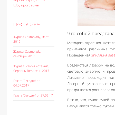
Шоу программы
ПРЕССА О НАС
Что собой представл
Журнал Cosmolady, март
2019
Методика удаления нежела
применяют различные ти
Журнал Cosmolady,
Проведенная
эпиляция лаз
сентябрь 2017
Воздействуя лазером на во
Журнал ‘Історія Кохання’,
Серпень-Вересень 2017
световую энергию и пров
Локально происходит наг
Газета ‘Сегодня’ от
Лазерный луч запаивает пр
04.07.2017
прекращается рост волосков
Газета ‘Сегодня’ от 27.06.17
Важно, что, пучок лучей п
Разрушаются только луковиц