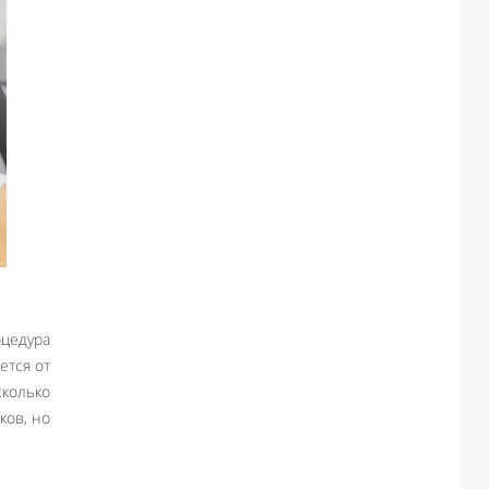
цедура
ется от
сколько
ков, но