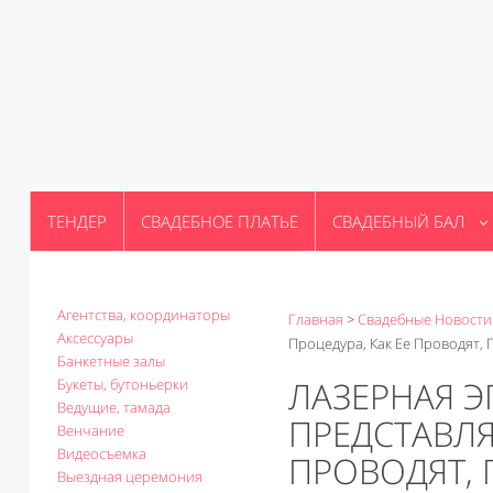
ТЕНДЕР
СВАДЕБНОЕ ПЛАТЬЕ
СВАДЕБНЫЙ БАЛ
Агентства, координаторы
Главная
>
Свадебные Новости
Аксессуары
Процедура, Как Ее Проводят, 
Банкетные залы
ЛАЗЕРНАЯ Э
Букеты, бутоньерки
Ведущие, тамада
ПРЕДСТАВЛЯ
Венчание
Видеосъемка
ПРОВОДЯТ, 
Выездная церемония