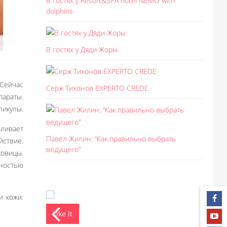
В гостях у Resort&SPA hotel NEMO with
dolphins
В гостях у Дяди Жоры
 Сейчас
Серж Тихонов EXPERTO CREDE
араты.
ликулы.
пливает
Павел Жилин: “Как правильно выбрать
ствие.
ведущего”
овицы.
лностью
и кожи.
Like It
Like I