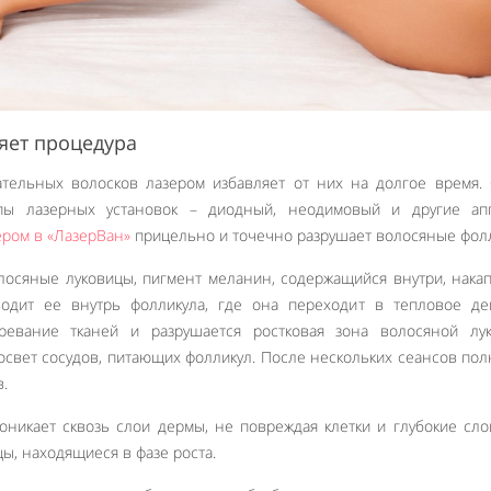
яет процедура
тельных волосков лазером избавляет от них на долгое время.
пы лазерных установок – диодный, неодимовый и другие апп
ером в «ЛазерВан»
прицельно и точечно разрушает волосяные фол
лосяные луковицы, пигмент меланин, содержащийся внутри, нака
одит ее внутрь фолликула, где она переходит в тепловое дей
ревание тканей и разрушается ростковая зона волосяной лук
освет сосудов, питающих фолликул. После нескольких сеансов по
.
роникает сквозь слои дермы, не повреждая клетки и глубокие сло
ы, находящиеся в фазе роста.
Like It