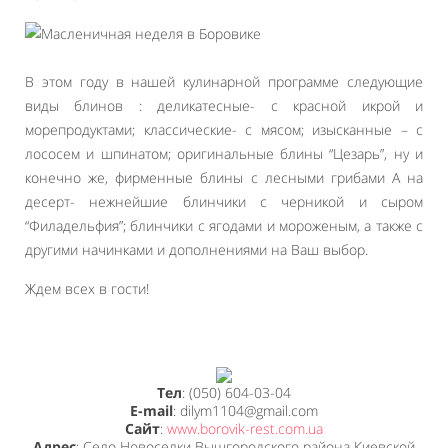
В этом году в нашей кулинарной программе следующие
виды блинов : деликатесные- с красной икрой и
морепродуктами; классические- с мясом; изысканные – с
лососем и шпинатом; оригинальные блины “Цезарь”, ну и
конечно же, фирменные блины с лесными грибами А на
десерт- нежнейшие блинчики с черникой и сыром
“Филадельфия”; блинчики с ягодами и мороженым, а также с
другими начинками и дополнениями на Ваш выбор.
Ждем всех в гости!
Тел
: (050) 604-03-04
E-mail
: dilym1104@gmail.com
Сайт
:
www.borovik-rest.com.ua
Адрес
: Село Новоселки Вышгородского района Киевской