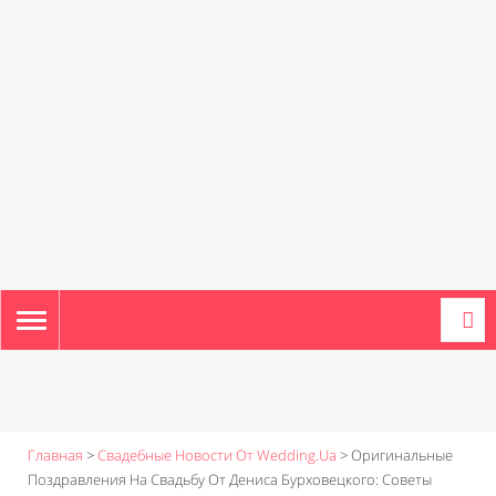
TOGGLE
NAVIGATION
Главная
>
Свадебные Новости От Wedding.ua
>
Оригинальные
Поздравления На Свадьбу От Дениса Бурховецкого: Советы