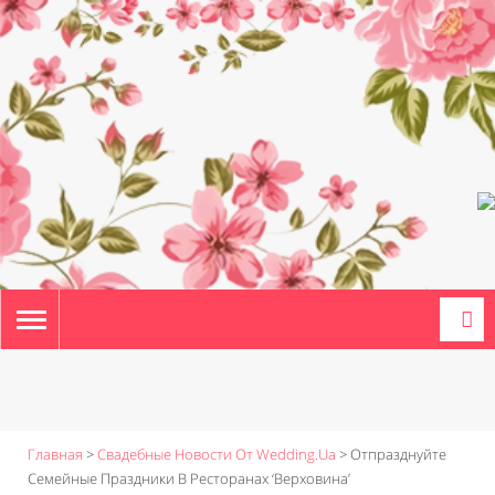
TOGGLE
NAVIGATION
Главная
>
Свадебные Новости От Wedding.ua
>
Отпразднуйте
Семейные Праздники В Ресторанах ‘Верховина’