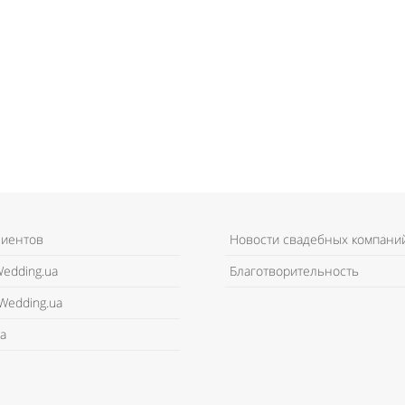
лиентов
Новости свадебных компани
edding.ua
Благотворительность
Wedding.ua
а