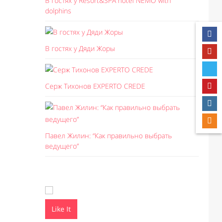
В гостях у Resort&SPA hotel NEMO with
dolphins
В гостях у Дяди Жоры
Серж Тихонов EXPERTO CREDE
Павел Жилин: “Как правильно выбрать
ведущего”
Like It
Like I