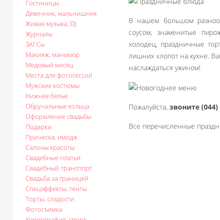
Гостиницы
Девичник, мальчишник
В нашем большом разнооб
Живая музыка, DJ
соусом, знаменитые пиро
Журналы
холодец, праздничные тор
ЗАГСы
Макияж, маникюр
лишних хлопот на кухне. Ва
Медовый месяц
наслаждаться ужином!
Места для фотосессий
Мужские костюмы
Нижнее белье
Обручальные кольца
Пожалуйста,
звоните (044) 
Оформление свадьбы
Все перечисленные праздни
Подарки
Прическа, имидж
Салоны красоты
Свадебные платья
Свадебный транспорт
Свадьба за границей
Спецэффекты, тенты
Торты, сладости
Фотосъемка
Хореография, спорт