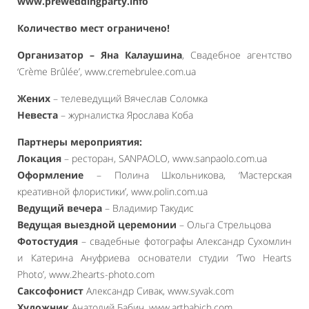
www.preweddingparty.info
Количество мест ограничено!
Организатор – Яна Калаушина
, Свадебное агентство
‘Crème Brûlée’, www.cremebrulee.com.ua
Жених
– телеведущий Вячеслав Соломка
Невеста
– журналистка Ярослава Коба
Партнеры мероприятия:
Локация
– ресторан, SANPAOLO, www.sanpaolo.com.ua
Оформление
– Полина Школьникова, ‘Мастерская
креативной флористики’, www.polin.com.ua
Ведущий вечера
– Владимир Такудис
Ведущая выездной церемонии
– Ольга Стрельцова
Фотостудия
– свадебные фотографы Александр Сухомлин
и Катерина Ануфриева основатели студии ‘Two Hearts
Photo’, www.2hearts-photo.com
Саксофонист
Александр Сивак, www.syvak.com
Художник
Анатолий Бабич, www.artbabich.com