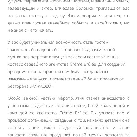
кулуары парламента короткими шортами, и завидный жених,
телеведущий и актер, Вячеслав Соломка, приглашают вас
на фантастическую свадьбу! Это мероприятие для тех, кто
давно планировал свадебное событие в своей жизни, но
не знал с чего начать.
У вас будет уникальная возможность стать гостем
грандиозной свадебной вечеринки! Под звуки живой
музыки вас встретят ведущий вечера и гостеприимные
хостесс свадебного агентства Crème Brûlée. Для создания
праздничного настроения вам будут предложены
изысканные закуски и приветственный бокал просекко от
ресторана SANPAOLO.
Особо важной частью мероприятия станет знакомство с
успешным свадебным организатором, Яной Калаушиной и
командой ее агентства Crème Brûlée. Вы узнаете все о
процессе организации свадьбы, о том, из каких деталей она
состоит, зачем нужен свадебный организатор и какие
тонкости создания праздника вашей мечты остаются за