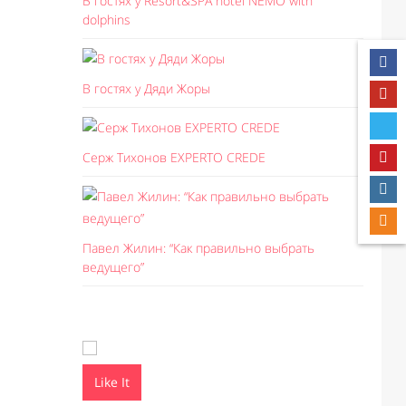
В гостях у Resort&SPA hotel NEMO with
dolphins
В гостях у Дяди Жоры
Серж Тихонов EXPERTO CREDE
Павел Жилин: “Как правильно выбрать
ведущего”
Like It
Like I