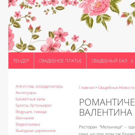
ТЕНДЕР
СВАДЕБНОЕ ПЛАТЬЕ
СВАДЕБНЫЙ БАЛ
Агентства, координаторы
Главная
>
Свадебные Новости
Аксессуары
РОМАНТИЧЕ
Банкетные залы
Букеты, бутоньерки
ВАЛЕНТИНА
Ведущие, тамада
Венчание
Видеосъемка
Ресторан “Мельница” – од
Выездная церемония
реки, но при этом так близ