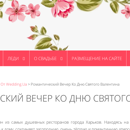
ЛЕДИ
О СВАДЬБЕ
РАЗМЕЩЕНИЕ НА САЙТЕ
 От Wedding.ua
>
Романтический Вечер Ко Дню Святого Валентина
СКИЙ ВЕЧЕР КО ДНЮ СВЯТОГ
ин из самых душевных ресторанов города Харьков. Находясь на
ко к дому, сохраняет загородную, очень тёплую и романтичную атмос