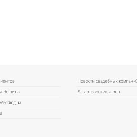
лиентов
Новости свадебных компани
edding.ua
Благотворительность
Wedding.ua
а