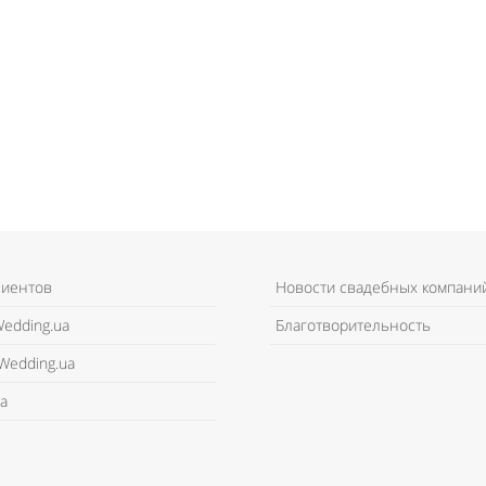
лиентов
Новости свадебных компани
edding.ua
Благотворительность
Wedding.ua
а