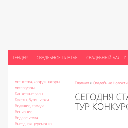
ТЕНДЕР
СВАДЕБНОЕ ПЛАТЬЕ
СВАДЕБНЫЙ БАЛ
Агентства, координаторы
Главная
>
Свадебные Новости
Аксессуары
СЕГОДНЯ СТ
Банкетные залы
Букеты, бутоньерки
ТУР КОНКУР
Ведущие, тамада
Венчание
Видеосъемка
Выездная церемония