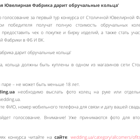
ая Ювелирная Фабрика дарит обручальные кольца’
ло голосование за первый тур конкурса от Столичной Ювелирной Ф
три победителя получат полную стоимость обручальных кол
предоставить чек о покупке и бирку изделий, а также стать уча
й Фабрики в ФБ И ВК.
са, кольца должны быть куплены в одном из магазинов сети Ст
 паре – не может быть меньше 18 лет.
ing.ua
необходимо выслать фото колец на руке или отдель
edding.ua.
ите ФИО, номер мобильного телефона для связи и дату вашей свад
ойдет голосование. Внимание! Уже принимаются фото для вто
иях конкурса читайте на
сайте
:
wedding.ua/category/allcomers/ofits