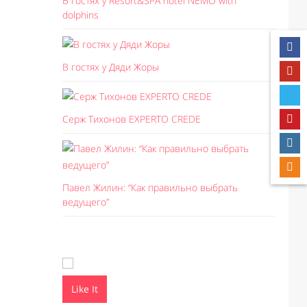
В гостях у Resort&SPA hotel NEMO with
dolphins
В гостях у Дяди Жоры
Серж Тихонов EXPERTO CREDE
Павел Жилин: “Как правильно выбрать
ведущего”
Like It
Like I