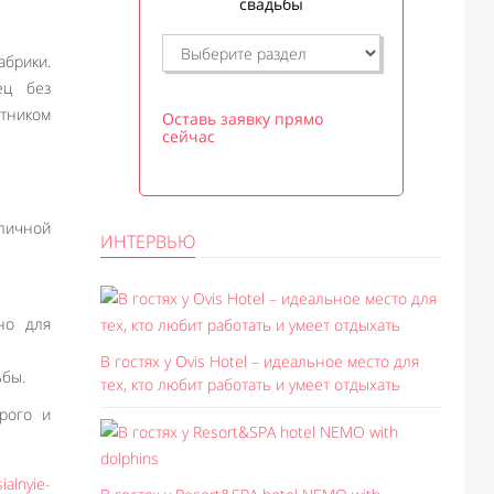
свадьбы
абрики.
ец без
стником
Оставь заявку прямо
сейчас
оличной
ИНТЕРВЬЮ
но для
В гостях у Ovis Hotel – идеальное место для
ьбы.
тех, кто любит работать и умеет отдыхать
рого и
ialnyie-