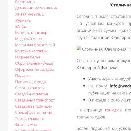
Гостиницы
‘Столичн
Девичник, мальчишник
Живая музыка, DJ
Сегодня, 1 июля, стартова
Журналы
По условиям конкурса, 
ЗАГСы
ограничения суммы. Нужно 
Макияж, маникюр
групп Столичной Ювелирно
Медовый месяц
Места для фотосессий
Мужские костюмы
Нижнее белье
Согласно условиям конкур
Обручальные кольца
Ювелирной Фабрики.
Оформление свадьбы
Подарки
Участникам – молодой
Прическа, имидж
На почту
info@wedd
Салоны красоты
публикации на сайте w
Свадебные платья
В письме с фото укаж
Свадебный транспорт
Свадьба за границей
На странице
конкурса
, пр
Спецэффекты, тенты
третьего туров.
Торты, сладости
Фотосъемка
Более подробно об услов
Хореография, спорт