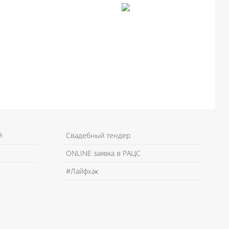
й
Свадебный тендер
ONLINE заявка в РАЦС
#Лайфхак