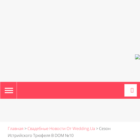
TOGGLE
NAVIGATION
Главная
>
Свадебные Новости От Wedding.ua
>
Сезон
Истрийского Трюфеля В DOM №10