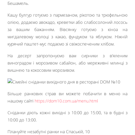
Бешамель.
Кашу булгур готуємо з пармезаном, рікотою та трюфельною
олією, додаємо авокадо, креветки або слабосолоний лосось
за вашим бажанням. Вівсянку готуємо з кіноа на
мигдалевому молоці з какао, фундуком та яблуком. Ніжній
курячий паштет-мус подаємо зі свіжоспеченим хлібом.
На десерт запропонуємо вам сирники з в’яленим
виноградом і морозивом сабайон, або мереживні млинці з
вишнею та кокосовим морозивом.
Більше ранкових страв ви можете побачити в меню на
нашому сайті
https://dom10.com.ua/menu.html
Сніданки діють кожні вихідні з 10:00 до 15:00, та в будні з
10:00 до 13:00.
Плануйте незабутні ранки на Спаській, 10