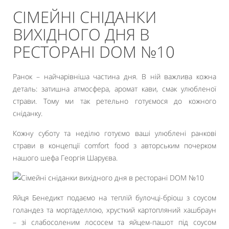
СІМЕЙНІ СНІДАНКИ
ВИХІДНОГО ДНЯ В
РЕСТОРАНІ DOM №10
Ранок – найчарівніша частина дня. В ній важлива кожна
деталь: затишна атмосфера, аромат кави, смак улюбленої
страви. Тому ми так ретельно готуємося до кожного
сніданку.
Кожну суботу та неділю готуємо ваші улюблені ранкові
страви в концепції comfort food з авторським почерком
нашого шефа Георгія Шаруєва.
Яйця Бенедикт подаємо на теплій булочці-бріош з соусом
голандез та мортаделлою, хрусткий картопляний хашбраун
– зі слабосоленим лососем та яйцем-пашот під соусом