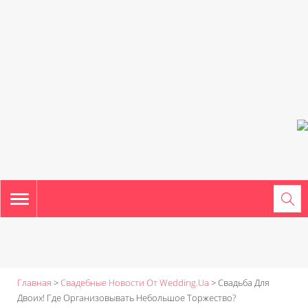
TOGGLE
NAVIGATION
Главная
>
Свадебные Новости От Wedding.ua
>
Свадьба Для
Двоих! Где Организовывать Небольшое Торжество?