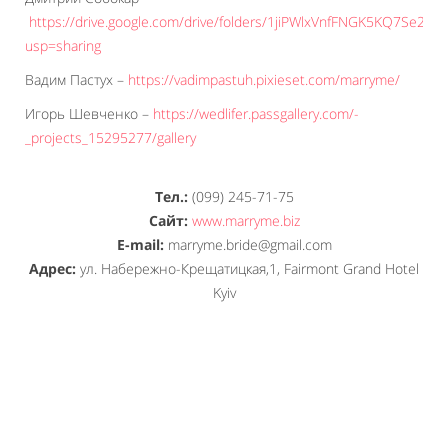
https://drive.google.com/drive/folders/1jiPWlxVnfFNGK5KQ7Se2rA
usp=sharing
Вадим Пастух –
https://vadimpastuh.pixieset.com/marryme/
Игорь Шевченко –
https://wedlifer.passgallery.com/-
_projects_15295277/gallery
Тел.:
(099) 245-71-75
Сайт:
www.marryme.biz
E-mail:
marryme.bride@gmail.com
Адрес:
ул. Набережно-Крещатицкая,1, Fairmont Grand Hotel
Kyiv