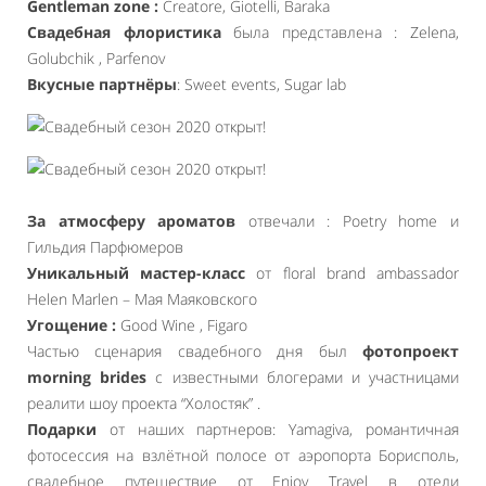
Gentleman zone :
Creatore, Giotelli, Baraka
Свадебная флористика
была представлена : Zelena,
Golubchik , Parfenov
Вкусные партнёры
: Sweet events, Sugar lab
За атмосферу ароматов
отвечали : Poetry home и
Гильдия Парфюмеров
Уникальный мастер-класс
от floral brand ambassador
Helen Marlen – Мая Маяковского
Угощение :
Good Wine , Figaro
Частью сценария свадебного дня был
фотопроект
morning brides
с известными блогерами и участницами
реалити шоу проекта “Холостяк” .
Подарки
от наших партнеров: Yamagiva, романтичная
фотосессия на взлётной полосе от аэропорта Борисполь,
свадебное путешествие от Enjoy Travel в отели