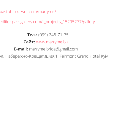
mpastuh.pixieset.com/marryme/
edlifer.passgallery.com/-_projects_15295277/gallery
Тел.:
(099) 245-71-75
Сайт:
www.marryme.biz
E-mail:
marryme.bride@gmail.com
л. Набережно-Крещатицкая,1, Fairmont Grand Hotel Kyiv
Like It