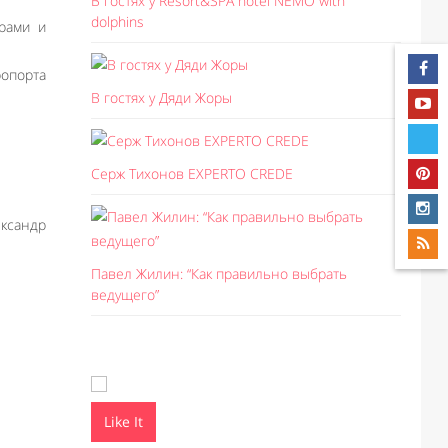
В гостях у Resort&SPA hotel NEMO with
dolphins
рами и
ропорта
В гостях у Дяди Жоры
Серж Тихонов EXPERTO CREDE
ксандр
Павел Жилин: “Как правильно выбрать
ведущего”
Like It
Like I