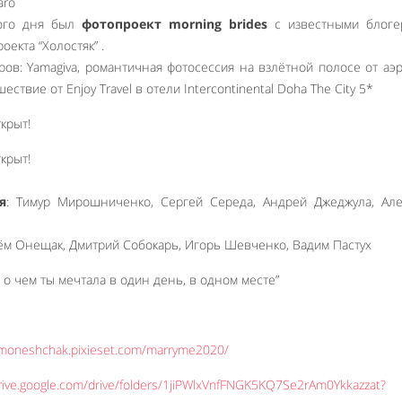
aro
ного дня был
фотопроект morning brides
с известными блоге
екта “Холостяк” .
ов: Yamagiva, романтичная фотосессия на взлётной полосе от аэ
ствие от Enjoy Travel в отели Intercontinental Doha The City 5*
я
: Тимур Мирошниченко, Сергей Середа, Андрей Джеджула, Але
ём Онещак, Дмитрий Собокарь, Игорь Шевченко, Вадим Пастух
е о чем ты мечтала в один день, в одном месте”
temoneshchak.pixieset.com/marryme2020/
drive.google.com/drive/folders/1jiPWlxVnfFNGK5KQ7Se2rAm0Ykkazzat?