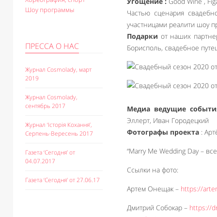
Угощение :
Good Wine , Fig
Шоу программы
Частью сценария свадеб
участницами реалити шоу про
Подарки
от наших партнер
ПРЕССА О НАС
Борисполь, свадебное путеше
Журнал Cosmolady, март
2019
Журнал Cosmolady,
сентябрь 2017
Медиа ведущие событи
Эллерт, Иван Городецкий
Журнал ‘Історія Кохання’,
Фотографы проекта
: Арт
Серпень-Вересень 2017
“Marry Me Wedding Day – вс
Газета ‘Сегодня’ от
04.07.2017
Ссылки на фото:
Газета ‘Сегодня’ от 27.06.17
Артем Онещак –
https://ar
Дмитрий Собокар –
https://