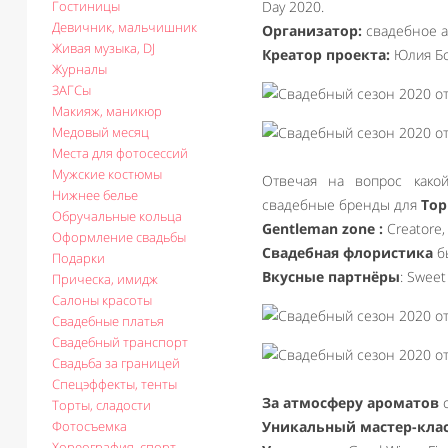
Гостиницы
Day 2020.
Девичник, мальчишник
Организатор:
свадебное а
Живая музыка, DJ
Креатор проекта:
Юлия Бо
Журналы
ЗАГСы
Макияж, маникюр
Медовый месяц
Места для фотосессий
Мужские костюмы
Отвечая на вопрос како
Нижнее белье
свадебные бренды для
Top
Обручальные кольца
Gentleman zone :
Creatore, 
Оформление свадьбы
Свадебная флористика
бы
Подарки
Вкусные партнёры
: Sweet
Прическа, имидж
Салоны красоты
Свадебные платья
Свадебный транспорт
Свадьба за границей
Спецэффекты, тенты
За атмосферу ароматов
о
Торты, сладости
Фотосъемка
Уникальный мастер-кла
Хореография, спорт