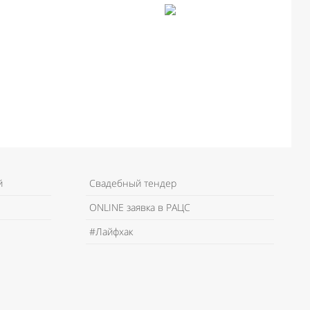
й
Свадебный тендер
ONLINE заявка в РАЦС
#Лайфхак