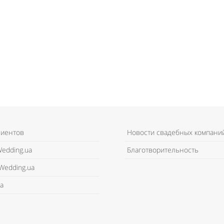
лиентов
Новости свадебных компани
edding.ua
Благотворительность
Wedding.ua
а