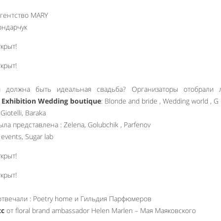
гентство MARY
ндарчук
й должна быть идеальная свадьба? Организаторы отобрали 
 Exhibition Wedding boutique
: Blonde and bride , Wedding world , G
Giotelli, Baraka
ла представлена : Zelena, Golubchik , Parfenov
 events, Sugar lab
твечали : Poetry home и Гильдия Парфюмеров
сс
от floral brand ambassador Helen Marlen – Мая Маяковского