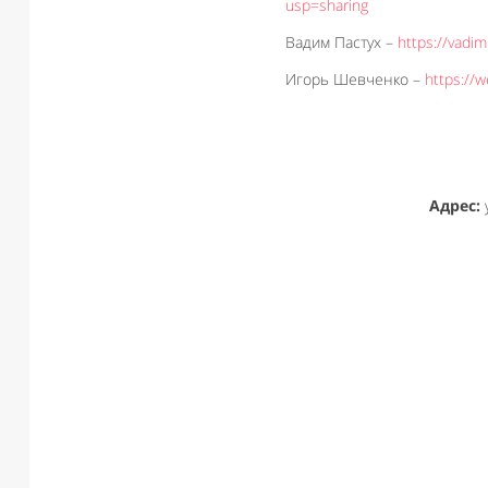
usp=sharing
Вадим Пастух –
https://vadi
Игорь Шевченко –
https://w
Адрес:
у